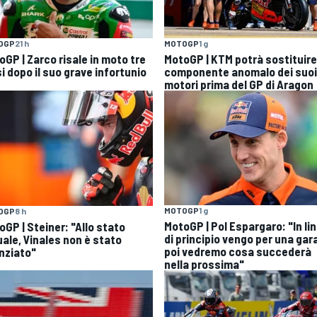
OGP
21 h
MOTOGP
1 g
oGP | Zarco risale in moto tre
MotoGP | KTM potrà sostituire 
i dopo il suo grave infortunio
componente anomalo dei suoi
motori prima del GP di Aragon
MOTOGP
1 g
OGP
8 h
MotoGP | Pol Espargaro: "In li
oGP | Steiner: "Allo stato
di principio vengo per una gar
uale, Vinales non è stato
poi vedremo cosa succederà
enziato"
nella prossima"