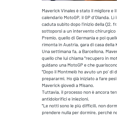
Maverick Vinales è stato il migliore e 
calendario MotoGP, il GP d'Olanda. Lì 
caduta subito dopo l'inizio della Q2, f
sottoporsi a un intervento chirurgico e
Premio, quello di Germania e poi quell
rimonta in Austria, gara di casa della
Una settimana fa, a Barcellona, Maver
quello che lui chiama "recupero in mot
guidano una MotoGP e che guariscono
"Dopo il Montmelò ho avuto un po' di 
prepararmi. Ho già iniziato a fare pes
Maverick giovedì a Misano.
Tuttavia, il processo non è ancora te
antidolorifici e iniezioni.
"Le notti sono le più difficili, non do
prendere nulla per dormire, perché n