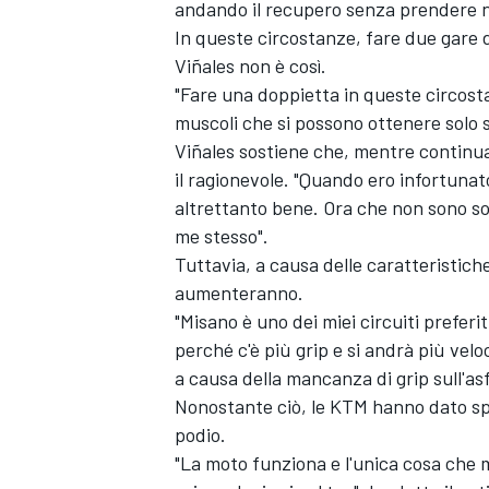
andando il recupero senza prendere nul
In queste circostanze, fare due gare di
Viñales non è così.
"Fare una doppietta in queste circosta
muscoli che si possono ottenere solo s
Viñales sostiene che, mentre continua
il ragionevole. "Quando ero infortuna
altrettanto bene. Ora che non sono s
me stesso".
Tuttavia, a causa delle caratteristiche
aumenteranno.
"Misano è uno dei miei circuiti prefer
perché c'è più grip e si andrà più velo
a causa della mancanza di grip sull'asf
ENDURANCE/GT
Nonostante ciò, le KTM hanno dato spe
podio.
"La moto funziona e l'unica cosa che m