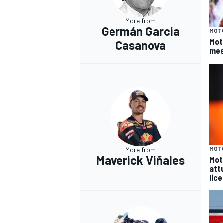
More from
Germán Garcia
MOT
Mot
Casanova
mes
MOT
More from
Maverick Viñales
Mot
att
lic