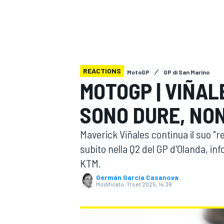
MOTOGP
WEC
REACTIONS
MotoGP
GP di San Marino
MOTOGP | VIÑAL
SONO DURE, NO
WRC
Maverick Viñales continua il suo "re
subito nella Q2 del GP d'Olanda, inf
KTM.
Germán Garcia Casanova
Modificato:
11 set 2025, 14:38