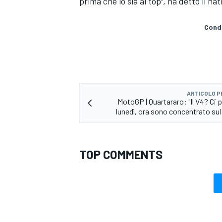
prima che io sia al top", ha detto il na
Condi
ARTICOLO 
MotoGP | Quartararo: "Il V4? Ci 
lunedì, ora sono concentrato su
TOP COMMENTS
MONOMARCA