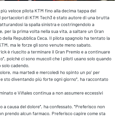
il più veloce pilota KTM fino alla decima tappa del
il portacolori di KTM Tech3 è stato autore di una brutta
ratturandosi la spalla sinistra e costringendolo a
, per la prima volta nella sua vita, a saltare un Gran
o della Repubblica Ceca. Il pilota spagnolo ha tentato la
 KTM, ma le forze gli sono venute meno sabato.
ick è riuscito a terminare il Gran Premio e a continuare
o", poiché ci sono muscoli che i piloti usano solo quando
 solo cadendo.
dolore, ma martedì e mercoledì ho spinto un po' per
i e sto diventando più forte ogni giorno", ha raccontato
rminato e Viñales continua a non assumere eccessivi
rmo a causa del dolore", ha confessato. "Preferisco non
on prendo alcun farmaco. Preferisco capire come sta