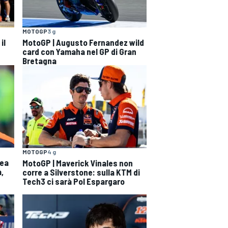
MOTOGP
3 g
il
MotoGP | Augusto Fernandez wild
card con Yamaha nel GP di Gran
Bretagna
MOTOGP
4 g
nea
MotoGP | Maverick Vinales non
a,
corre a Silverstone: sulla KTM di
Tech3 ci sarà Pol Espargaro