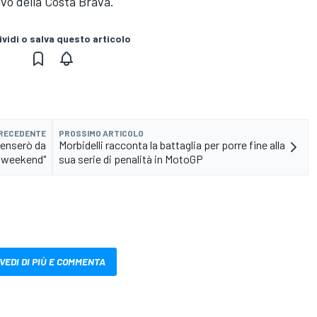
tivo della Costa Brava.
vidi o salva questo articolo
PRECEDENTE
PROSSIMO ARTICOLO
penserò da
Morbidelli racconta la battaglia per porre fine alla
l weekend"
sua serie di penalità in MotoGP
VEDI DI PIÙ E COMMENTA