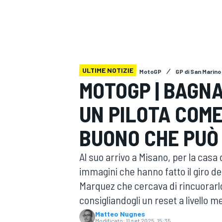
MOTOGP
WEC
ULTIME NOTIZIE
MotoGP
GP di San Marino
MOTOGP | BAGNA
UN PILOTA COME
WRC
BUONO CHE PUÒ
Al suo arrivo a Misano, per la casa 
immagini che hanno fatto il giro de
Marquez che cercava di rincuorarlo 
consigliandogli un reset a livello m
Matteo Nugnes
Modificato:
11 set 2025, 15:35