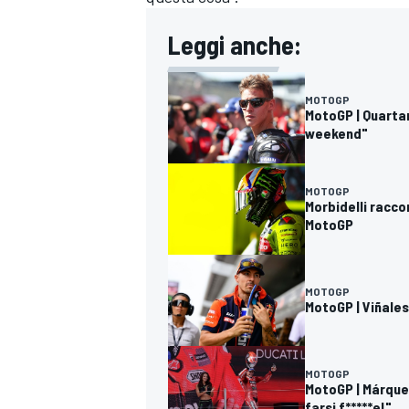
Leggi anche:
MOTOGP
MotoGP | Quartar
weekend"
MOTOGP
Morbidelli raccon
MotoGP
MOTOGP
MotoGP | Viñales
MOTOGP
MotoGP | Márquez
farsi f*****e!"