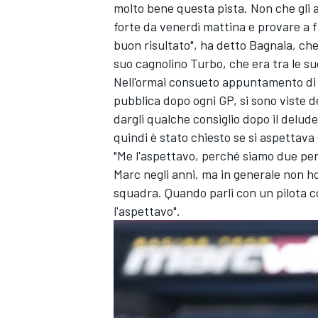
molto bene questa pista. Non che gli a
forte da venerdì mattina e provare a f
buon risultato", ha detto Bagnaia, ch
suo cagnolino Turbo, che era tra le su
Nell'ormai consueto appuntamento di "I
pubblica dopo ogni GP, si sono viste d
dargli qualche consiglio dopo il delud
quindi è stato chiesto se si aspettava 
"Me l'aspettavo, perché siamo due pe
Marc negli anni, ma in generale non ho
squadra. Quando parli con un pilota co
l'aspettavo".
ENDURANCE/GT