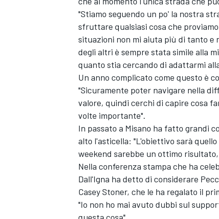
che al momento l'unica strada che può
"Stiamo seguendo un po' la nostra str
sfruttare qualsiasi cosa che proviamo,
situazioni non mi aiuta più di tanto e
degli altri è sempre stata simile alla
quanto stia cercando di adattarmi alla 
Un anno complicato come questo è co
"Sicuramente poter navigare nella diffi
valore, quindi cerchi di capire cosa far
volte importante".
In passato a Misano ha fatto grandi c
alto l'asticella: "L'obiettivo sarà quello
weekend sarebbe un ottimo risultato, 
Nella conferenza stampa che ha celebrato
Dall'Igna ha detto di considerare Pecco
Casey Stoner, che le ha regalato il pri
RALLY
"Io non ho mai avuto dubbi sul suppor
questa cosa".