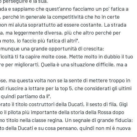
 perseguire è la sua.
ada e sappiamo che quest'anno facciamo un po' fatica a
 perché in generale la competitività che ho in certe
 non mi aiuta soprattutto ad essere costante. La strada
 mia, ma leggermente diversa, più che altro perché per
moto, io faccio più fatica di altri".
munque una grande opportunità di crescita:
coltà ti fa capire molte cose. Mette molto in dubbio il tuo
e per migliorarti. Quella è una situazione difficile, ma a
ose, ma questa volta non se la sente di mettere troppo in
 di riuscire a lottare per la top 5, che considerati gli ultimi
quindi partiamo da lì".
 il titolo costruttori della Ducati, il sesto di fila, Gigi
 il pilota più importante della storia della Rossa dopo
mo titolo nella classe regina. Un segnale di grande fiducia:
to della Ducati e su cosa pensano, quindi non mi è nuova