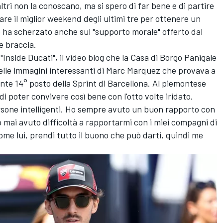
ltri non la conoscano, ma si spero di far bene e di partire
are il miglior weekend degli ultimi tre per ottenere un
e ha scherzato anche sul "supporto morale" offerto dal
e braccia.
nside Ducati", il video blog che la Casa di Borgo Panigale
elle immagini interessanti di
Marc Marquez
che provava a
ente 14° posto della Sprint di Barcellona. Al piemontese
di poter convivere così bene con l'otto volte iridato.
rsone intelligenti. Ho sempre avuto un buon rapporto con
 mai avuto difficoltà a rapportarmi con i miei compagni di
me lui, prendi tutto il buono che può darti, quindi me