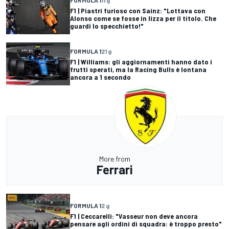
FORMULA 1
11 g
F1 | Piastri furioso con Sainz: "Lottava con
Alonso come se fosse in lizza per il titolo. Che
guardi lo specchietto!"
FORMULA 1
21 g
F1 | Williams: gli aggiornamenti hanno dato i
frutti sperati, ma la Racing Bulls è lontana
ancora a 1 secondo
More from
Ferrari
FORMULA 1
2 g
F1 | Ceccarelli: "Vasseur non deve ancora
pensare agli ordini di squadra: è troppo presto"