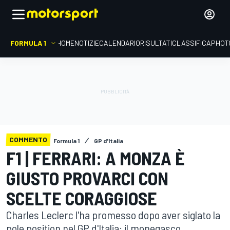
FORMULA 1
HOME
NOTIZIE
CALENDARIO
RISULTATI
CLASSIFICA
PHOT
COMMENTO
Formula 1
GP d'Italia
F1 | FERRARI: A MONZA È
GIUSTO PROVARCI CON
SCELTE CORAGGIOSE
Charles Leclerc l'ha promesso dopo aver siglato la
pole position nel GP d'Italia: il monegasco