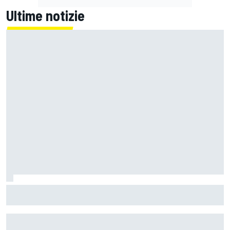
Ultime notizie
MotoGP | Zarco risale in moto tre mesi dopo il suo grave
infortunio