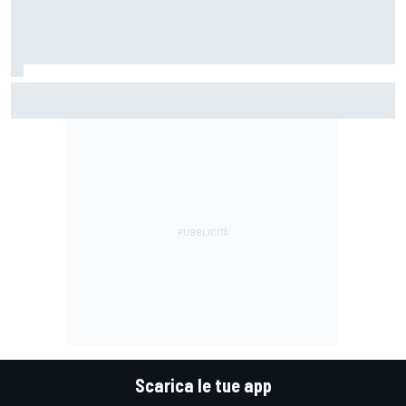
MotoGP | Acosta: "La pista peggiore per KTM, era come
guidare un trapano da cantiere!"
Scarica le tue app