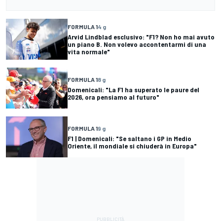
FORMULA 1
4 g
Arvid Lindblad esclusivo: "F1? Non ho mai avuto
un piano B. Non volevo accontentarmi di una
vita normale"
FORMULA 1
8 g
Domenicali: "La F1 ha superato le paure del
2026, ora pensiamo al futuro"
FORMULA 1
9 g
F1 | Domenicali: "Se saltano i GP in Medio
Oriente, il mondiale si chiuderà in Europa"