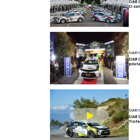
CIAR 
Ci son
CIAR
1
CIAR |
pilota
CIAR
1
CIAR |
Trofe