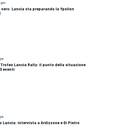
1 gm
 vero: Lancia sta preparando la Ypsilon
2
 ga
 Trofeo Lancia Rally: il punto della situazione
3 eventi
 ga
o Lancia: intervista a Ardizzone e Di Pietro