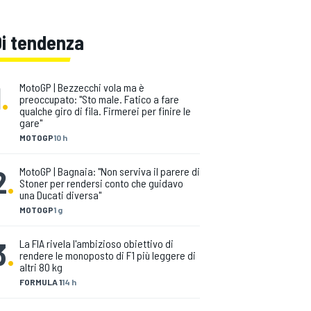
Di tendenza
1
.
MotoGP | Bezzecchi vola ma è
preoccupato: "Sto male. Fatico a fare
qualche giro di fila. Firmerei per finire le
gare"
MOTOGP
10 h
2
.
MotoGP | Bagnaia: "Non serviva il parere di
Stoner per rendersi conto che guidavo
una Ducati diversa"
MOTOGP
1 g
3
.
La FIA rivela l'ambizioso obiettivo di
rendere le monoposto di F1 più leggere di
altri 80 kg
FORMULA 1
14 h