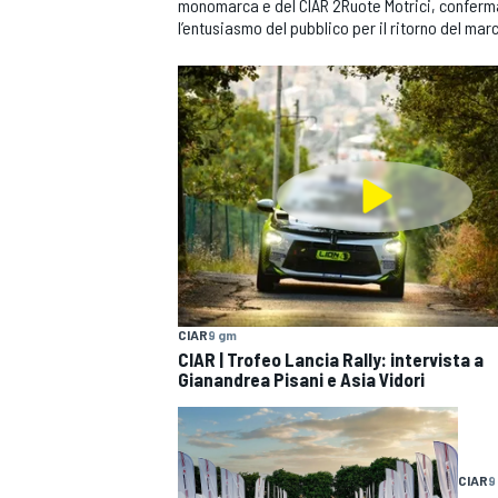
monomarca e del CIAR 2Ruote Motrici, conferman
l’entusiasmo del pubblico per il ritorno del marc
CIAR
9 gm
CIAR | Trofeo Lancia Rally: intervista a
Gianandrea Pisani e Asia Vidori
MONOPOSTO
CIAR
9