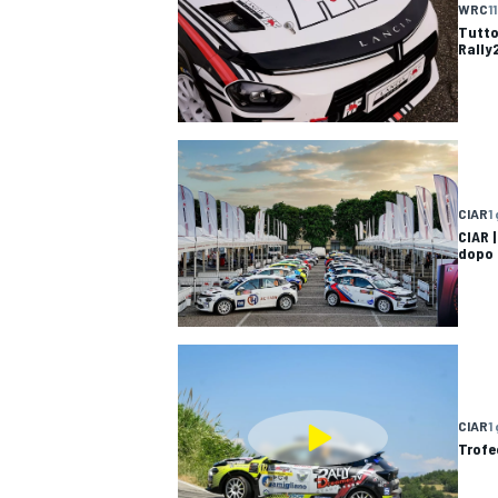
WRC
1
Tutto
Rally
CIAR
1
CIAR |
dopo 
MONOMARCA
CIAR
1
Trofe