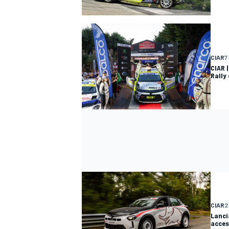
CIAR
7
CIAR 
Rally
RALLY
CIAR
2
Lanci
acces