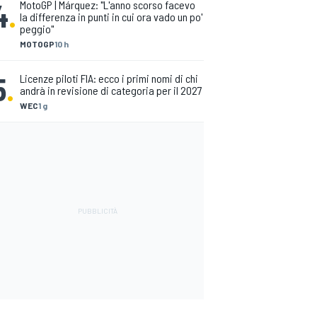
4
.
MotoGP | Márquez: "L'anno scorso facevo
la differenza in punti in cui ora vado un po'
peggio"
MOTOGP
10 h
5
.
Licenze piloti FIA: ecco i primi nomi di chi
andrà in revisione di categoria per il 2027
WEC
1 g