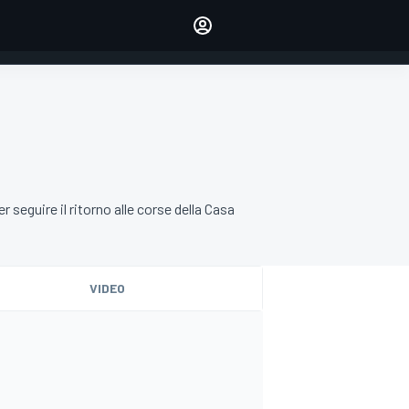
dei tuoi piloti preferiti
Fai sentire la tua voce
commentando l'articolo
ACCEDI
EDIZIONE
ITALIA
r seguire il ritorno alle corse della Casa
VIDEO