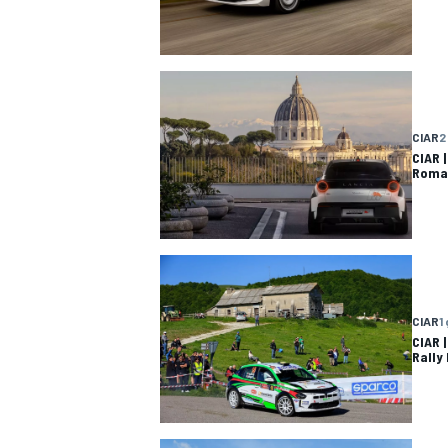
CIAR
2
CIAR |
Roma 
CIAR
1
CIAR 
Rally 