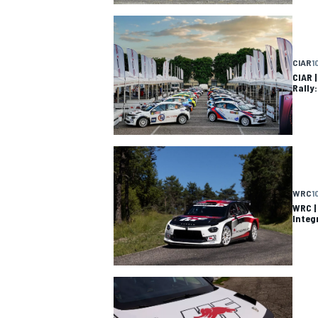
CIAR
1
CIAR |
Rally:
WRC
1
WRC |
Integ
ENDURANCE/GT