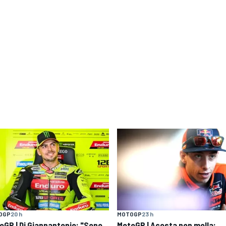
OGP
20 h
MOTOGP
23 h
oGP | Di Giannantonio: "Sono
MotoGP | Acosta non molla: