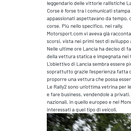
leggendario delle vittorie rallistiche L
Corse è forse tra i comunicati stampa 
appassionati aspettavano da tempo, ovv
corse. Più nello specifico, nei rally.
Motorsport.com vi aveva già raccontato
scorsi, vista nei primi test di svilupp
Nelle ultime ore Lancia ha deciso di fa
della vettura statica e impegnata nei t
L'obiettivo di Lancia sembra essere p
soprattutto grazie l'esperienza fatta 
proporre una vettura che possa essere 
Le Rally2 sono un'ottima vetrina per l
e fare business, vendendole a privati
nazionali, in quello europeo e nel Mon
interessati a quel tipo di veicoli.