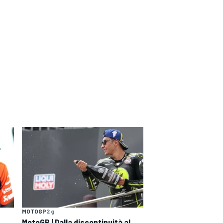
MOTOGP
2 g
MotoGP | Dalla discontinuità al