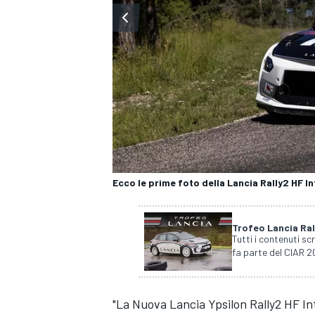
Ecco le prime foto della Lancia Rally2 HF I
Trofeo Lancia Ra
Tutti i contenuti sc
fa parte del CIAR 20
MONOPOSTO
"La Nuova Lancia Ypsilon Rally2 HF Int