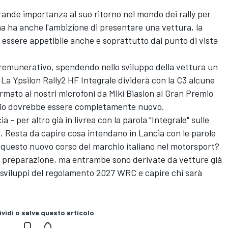
rande importanza al suo ritorno nel mondo dei rally per
ma ha anche l'ambizione di presentare una vettura, la
 essere appetibile anche e soprattutto dal punto di vista
 remunerativo, spendendo nello sviluppo della vettura un
a Ypsilon Rally2 HF Integrale dividerà con la C3 alcune
ato ai nostri microfoni da Miki Biasion al Gran Premio
telaio dovrebbe essere completamente nuovo.
- per altro già in livrea con la parola "Integrale" sulle
e. Resta da capire cosa intendano in Lancia con le parole
rà questo nuovo corso del marchio italiano nel motorsport?
 in preparazione, ma entrambe sono derivate da vetture già
i sviluppi del regolamento 2027 WRC e capire chi sarà
vidi o salva questo articolo