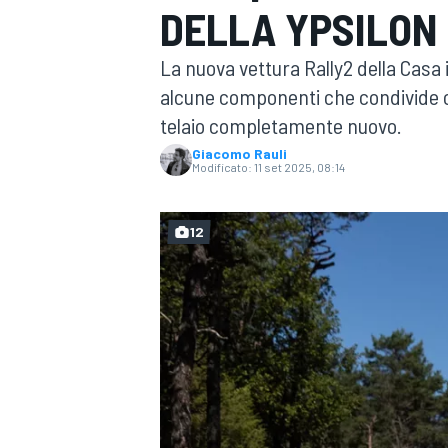
DELLA YPSILON
MOTOGP
WEC
La nuova vettura Rally2 della Casa it
alcune componenti che condivide co
telaio completamente nuovo.
Giacomo Rauli
Modificato:
11 set 2025, 08:14
12
WRC