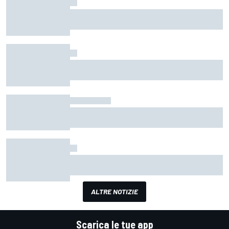
categorie Master, Junior ed Expert. A Fiuggi il Villaggio Lancia Corse
CIAR | Trofeo Lancia Rally: Pesavento domina al
HF con test drive della nuova Ypsilon HF Line.
Rally Due Valli e sfida Pisani per il titolo
Trofeo Lancia: intervista ai giovani Pesavento,
Doretto, Cogni e Mazzocchi
CIAR
1 giu 2025
Trofeo Lancia: Intervista ai giovani Pesavento,
Doretto, Cogni e Mazzocchi.
CIAR | Trofeo Lancia Rally: ben 24 equipaggi
iscritti al Rally Due Valli
ALTRE NOTIZIE
Scarica le tue app