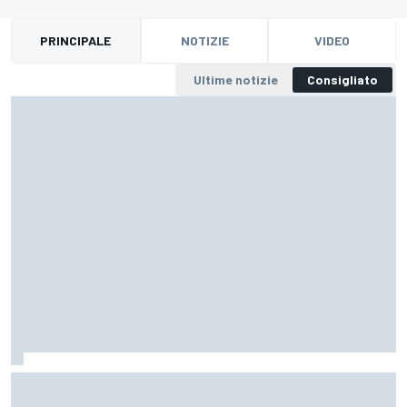
PRINCIPALE
NOTIZIE
VIDEO
Ultime notizie
Consigliato
CIAR | Lancia chiude in bellezza il 2025 con il titolo
Costruttori 2 Ruote Motrici