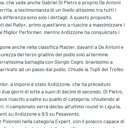
ima, che vede anche Gabriel Di Pietro e proprio De Antoni
ta, a testimonianza di un livello altissimo tra tutti i
a differenza sono solo i dettagli. A questo proposito,
ti del Rally+, primo quest’anno a riuscire a massimizzare i
i al Miglior Performer, mentre Ardizzone ha conquistato i
 impone anche nella classifica Master, davanti a De Antoni e
urezza del terzo gradino del podio solo al termine
erratissima battaglia con Giorgio Cogni, bravissimo a
arrivato ad un passo dal podio. Chiude la Top5 del Trofeo
Junior, a imporsi è stato Ardizzone, che ha preceduto
e giorni di lotte a suon di decimi di secondo. Di Pietro,
vece riuscito a salire su quello di categoria, chiudendo al
ri. Il campionato verrà deciso all’ultimo round in Liguria,
unti su Ardizzone e 9,5 su Pesavento.
z Polonski nella categoria Expert, con il polacco capace di