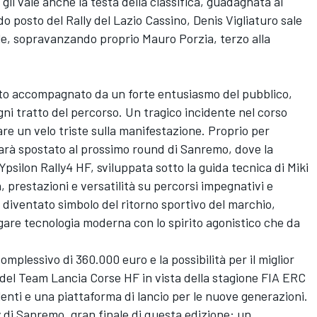
 gli vale anche la testa della classifica, guadagnata ai
o posto del Rally del Lazio Cassino, Denis Vigliaturo sale
ale, sopravanzando proprio Mauro Porzia, terzo alla
tato accompagnato da un forte entusiasmo del pubblico,
gni tratto del percorso. Un tragico incidente nel corso
are un velo triste sulla manifestazione. Proprio per
arà spostato al prossimo round di Sanremo, dove la
Ypsilon Rally4 HF, sviluppata sotto la guida tecnica di Miki
, prestazioni e versatilità su percorsi impegnativi e
è diventato simbolo del ritorno sportivo del marchio,
are tecnologia moderna con lo spirito agonistico che da
mplessivo di 360.000 euro e la possibilità per il miglior
 del Team Lancia Corse HF in vista della stagione FIA ERC
lenti e una piattaforma di lancio per le nuove generazioni.
ly di Sanremo, gran finale di questa edizione: un