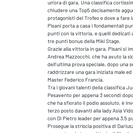
un’ora di gara. Una classifica cortiss
chiudere una Top5 decisamente agguerri
protagonisti del Trofeo e dove a fare l
Pisani porta a casa i fondamentali pun
punti con la vittoria, e quelli dedicat
tre punti bonus della Miki Stage.
Grazie alla vittoria in gara, Pisani si
Andrea Mazzocchi, che ha avuto la sic
dell’ultima prova speciale, dopo una s
raddrizzare una gara iniziata male ed 
Master Federico Francia.
Tra i giovani talenti della classifica 
Pesavento per appena 3 secondi dopo du
che ha sfiorato il podio assoluto, è in
ENDURANCE/GT
terzo posto davanti alla lady Asia Vido
con Di Pietro leader per appena 3,5 p
Prosegue la striscia positiva di Darius