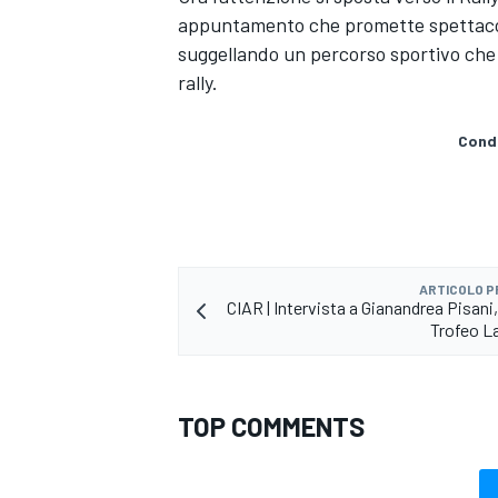
appuntamento che promette spettacolo 
suggellando un percorso sportivo che 
rally.
Condi
ARTICOLO 
CIAR | Intervista a Gianandrea Pisani,
Trofeo La
TOP COMMENTS
RALLY