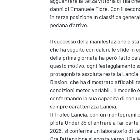
agguantare la terza vittoria di fila che
danni di Emanuele Fiore. Con il second
in terza posizione in classifica gener
pedana d’arrivo.
Il successo della manifestazione è s
che ha seguito con calore le sfide in o
della prima giornata ha però fatto cal
questo motivo, ogni festeggiamento s
protagonista assoluta resta la Lancia 
Biasion, che ha dimostrato affidabilità
condizioni meteo variabili. Il modello 
confermando la sua capacità di coniug
sempre caratterizza Lancia.
Il Trofeo Lancia, con un montepremi co
MONOMARCA
pilota Under 35 di entrare a far parte
2026, si conferma un laboratorio di ta
Ora l’attenzione si sposta verso il Ral