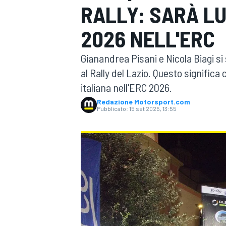
RALLY: SARÀ LUI
MOTOGP
WEC
2026 NELL'ERC
Gianandrea Pisani e Nicola Biagi si
al Rally del Lazio. Questo significa
italiana nell'ERC 2026.
Redazione Motorsport.com
Pubblicato:
15 set 2025, 13:55
WRC