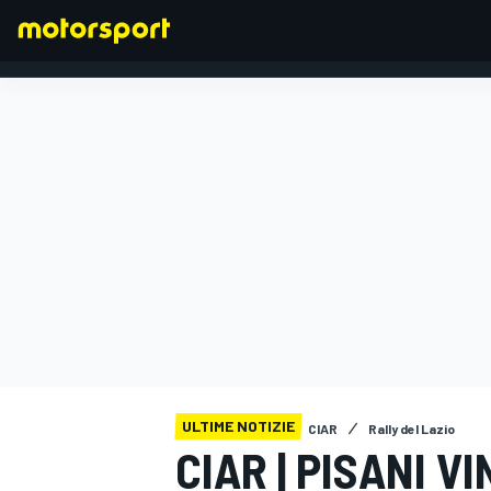
FORMULA 1
ULTIME NOTIZIE
CIAR
Rally del Lazio
CIAR | PISANI V