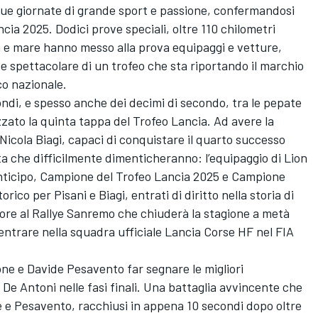
 due giornate di grande sport e passione, confermandosi
ia 2025. Dodici prove speciali, oltre 110 chilometri
 e mare hanno messo alla prova equipaggi e vetture,
e spettacolare di un trofeo che sta riportando il marchio
co nazionale.
condi, e spesso anche dei decimi di secondo, tra le pepate
zato la quinta tappa del Trofeo Lancia. Ad avere la
Nicola Biagi, capaci di conquistare il quarto successo
a che difficilmente dimenticheranno: l’equipaggio di Lion
anticipo, Campione del Trofeo Lancia 2025 e Campione
rico per Pisani e Biagi, entrati di diritto nella storia di
nore al Rallye Sanremo che chiuderà la stagione a metà
entrare nella squadra ufficiale Lancia Corse HF nel FIA
one e Davide Pesavento far segnare le migliori
De Antoni nelle fasi finali. Una battaglia avvincente che
e e Pesavento, racchiusi in appena 10 secondi dopo oltre