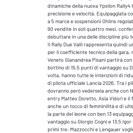
dinamiche della nuova Ypsilon Rally4 H
precisione e velocità. Equipaggiata 
a 5 marce e sospensioni Ohlins regolab
90 vendite in soli quattro mesi, confe
debuttare in una delle discipline più 
Il Rally Due Valli rappresenta quindi 
per il coefficiente tecnico della gara,
Veneto Gianandrea Pisani partirà con i 
bottino di 15,5 punti di vantaggio su D
volta, hanno tutte le intenzioni di rid
di pilota ufficiale Lancia 2026. Tra i p
dovranno però vedersela anche con Nic
entry Matteo Doretto, Asia Vidori e i
anche un tocco di femminilità e di ulte
ENDURANCE/GT
la parte del leone con ben 13 equipaggi 
vantaggio su Giorgio Cogni e 13,5 Igor I
primi tre: Mazzocchi e Lengauer voglio