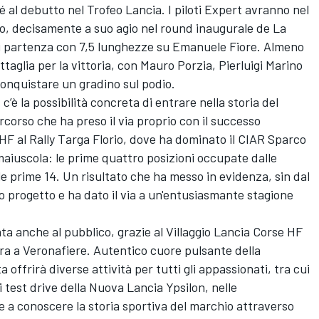
é al debutto nel Trofeo Lancia. I piloti Expert avranno nel
uro, decisamente a suo agio nel round inaugurale de La
di partenza con 7,5 lunghezze su Emanuele Fiore. Almeno
attaglia per la vittoria, con Mauro Porzia, Pierluigi Marino
 conquistare un gradino sul podio.
a, c’è la possibilità concreta di entrare nella storia del
corso che ha preso il via proprio con il successo
HF al Rally Targa Florio, dove ha dominato il CIAR Sparco
aiuscola: le prime quattro posizioni occupate dalle
e prime 14. Un risultato che ha messo in evidenza, sin dal
o progetto e ha dato il via a un'entusiasmante stagione
ta anche al pubblico, grazie al Villaggio Lancia Corse HF
gara a Veronafiere. Autentico cuore pulsante della
a offrirà diverse attività per tutti gli appassionati, tra cui
i test drive della Nuova Lancia Ypsilon, nelle
re a conoscere la storia sportiva del marchio attraverso