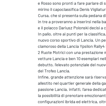
e Rosso sono pronti a fare parlare di s
mirino il capoclassifica Denis Vigliat
Cursa, che si presenta sulla pedana 
in tre a proveranno a inserirsi nella b
e il polacco Dariusz Polonski decisi a
In palio, oltre ai punti per la classific
nuovo corso sportivo di Lancia. Un per
clamoroso della Lancia Ypsilon Rally4 
2 Ruote Motrici con una prestazione m
vetture Lancia e ben 10 esemplari nell
debutto, l’elevato potenziale del nuov
del Trofeo Lancia.
Infine, grande attenzione sarà riserva
allestito nel quartier generale della 
passione Lancia, infatti, l’area dedicat
MONOMARCA
la possibilità di prenotare emozionant
configurazioni ibrida ed elettrica, olt