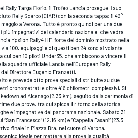
el Rally Targa Florio, il Trofeo Lancia prosegue il suo
uto Rally Sparco (CIAR) con la seconda tappa: il 43°
31 maggio a Verona. Tutto è pronto quindi per una due
 i più impegnativi del calendario nazionale, che vedrà
ia Ypsilon Rally4 HF, forte del dominio mostrato nella
 via 100. equipaggi e di questi ben 24 sono al volante
a cui ben 19 piloti Under35, che ambiscono a vincere il
la squadra ufficiale Lancia nell'European Rally
dal Direttore Eugenio Franzetti.
lto e prevede otto prove speciali distribuite su due
etri cronometrati e oltre 416 chilometri complessivi. Si
kedown ad Alcenago (2,33 km), seguito dalla cerimonia di
me due prove, tra cui spicca il ritorno della storica
unghe e impegnative del panorama nazionale. Sabato 31
cui “San Francesco” (12,16 km) e “Cappella Fasani” (23,3
rivo finale in Piazza Bra, nel cuore di Verona.
coscenico ideale per mettere alla prova le qualità