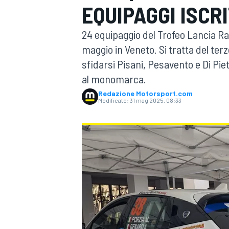
EQUIPAGGI ISCR
MOTOGP
WEC
24 equipaggio del Trofeo Lancia Rally
maggio in Veneto. Si tratta del t
sfidarsi Pisani, Pesavento e Di Piet
al monomarca.
Redazione Motorsport.com
Modificato:
31 mag 2025, 08:33
WRC