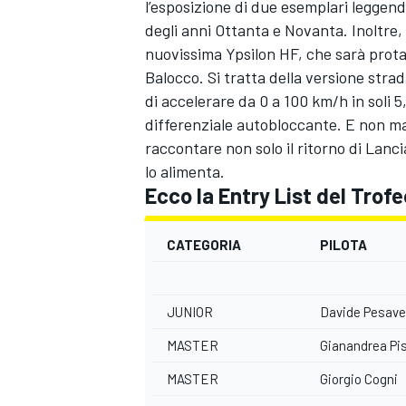
l’esposizione di due esemplari leggend
degli anni Ottanta e Novanta. Inoltre,
nuovissima Ypsilon HF, che sarà prota
Balocco. Si tratta della versione stra
di accelerare da 0 a 100 km/h in soli 5
differenziale autobloccante. E non ma
raccontare non solo il ritorno di Lanc
lo alimenta.
Ecco la Entry List del Trofeo
CATEGORIA
PILOTA
JUNIOR
Davide Pesav
MASTER
Gianandrea Pi
RALLY
MASTER
Giorgio Cogni