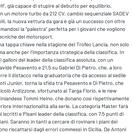
F, già capace di stupire al debutto per equilibrio,
con un motore turbo da 212 CV, cambio sequenziale SADEV
ili, la nuova vettura da gara è già un successo con oltre
rmandosi la “palestra” perfetta per i giovani che vogliono
tecniche del motorsport.
una tappa chiave nella stagione del Trofeo Lancia, non solo
 ma anche per l’importanza strategica della classifica. In
galloni del leader della classifica assoluta, con un
avide Pesavento e 21,5 su Gabriel Di Pietro, che, a loro
urre il distacco nella graduatoria che dà accesso al sedile
iloti Junior, torna la sfida tra Pesavento e Di Pietro, che
olò Ardizzone, sfortunato al Targa Florio, e le new
l finlandese Tommi Heino, che donano così rispettivamente
riore internazionalità alla serie. La categoria Master farà
iscritti e Pisani leader della classifica, con 7,5 punti di
ani. Saranno in tanti a cercare di rovinare i piani dei
no riscattarsi dagli errori commessi in Sicilia, De Antoni