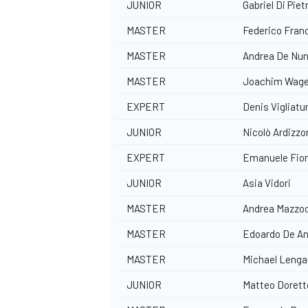
JUNIOR
Gabriel Di Piet
MASTER
Federico Fran
MASTER
Andrea De Nun
MASTER
Joachim Wag
EXPERT
Denis Vigliatu
JUNIOR
Nicolò Ardizzo
EXPERT
Emanuele Fio
JUNIOR
Asia Vidori
MASTER
Andrea Mazzo
MASTER
Edoardo De An
MASTER
Michael Lenga
JUNIOR
Matteo Dorett