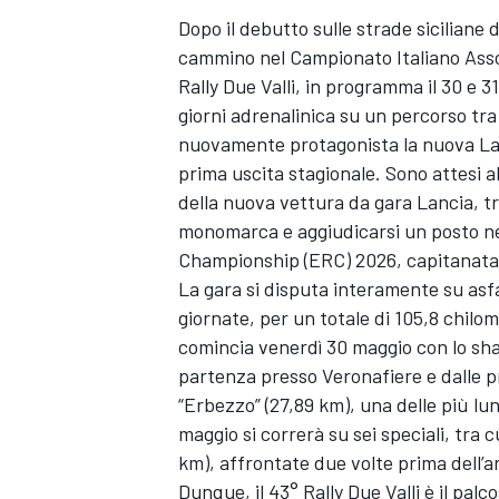
Dopo il debutto sulle strade siciliane d
cammino nel Campionato Italiano Assol
Rally Due Valli, in programma il 30 e 
giorni adrenalinica su un percorso tra
nuovamente protagonista la nuova Lanc
prima uscita stagionale. Sono attesi al
della nuova vettura da gara Lancia, tr
monomarca e aggiudicarsi un posto nel
Championship (ERC) 2026, capitanata 
La gara si disputa interamente su asfa
giornate, per un totale di 105,8 chilom
comincia venerdì 30 maggio con lo sha
partenza presso Veronafiere e dalle pri
“Erbezzo” (27,89 km), una delle più l
maggio si correrà su sei speciali, tra 
km), affrontate due volte prima dell’ar
Dunque, il 43° Rally Due Valli è il pal