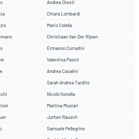
ro
Andrea Dresti
cia
Chiara Lombardi
zio
Mario Colella
emans
Christiaan Van Der Rijsen
ro
Ermanno Corradini
ne
Valentina Pasini
re
Andrea Casalini
Sarah Andrea Tardito
cchi
Nicolò Gonella
toni
Martina Musiari
uer
Jurhen Rausch
o
Samuele Pellegrino