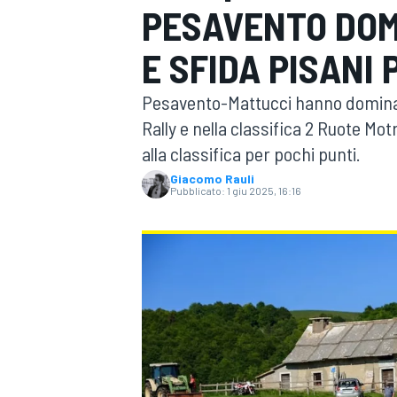
PESAVENTO DOM
MOTOGP
WEC
E SFIDA PISANI 
Pesavento-Mattucci hanno dominato 
Rally e nella classifica 2 Ruote Motr
alla classifica per pochi punti.
Giacomo Rauli
Pubblicato:
1 giu 2025, 16:16
WRC