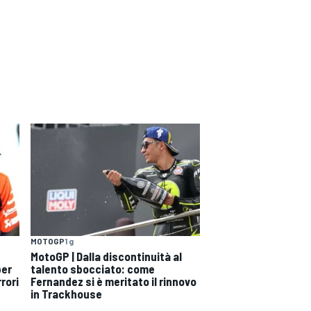
MOTOGP
1 g
MotoGP | Dalla discontinuità al
per
talento sbocciato: come
rori
Fernandez si è meritato il rinnovo
in Trackhouse