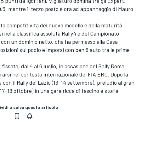
5 punti da Igor Iani. Vigliaturo domina tra gli Expert,
9,5, mentre il terzo posto è ora ad appannaggio di Mauro
ata competitività del nuovo modello e della maturità
i nella classifica assoluta Rally4 e del Campionato
ci con un dominio netto, che ha permesso alla Casa
osizioni sul podio e imporsi con ben 8 auto tra le prime
issata, dal 4 al 6 luglio, in occasione del Rally Roma
surarsi nel contesto internazionale del FIA ERC. Dopo la
con il Rally del Lazio (13-14 settembre), preludio al gran
7-18 ottobre) in una gara ricca di fascino e storia.
vidi o salva questo articolo