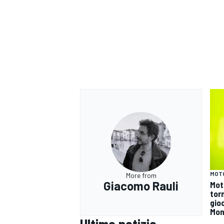
MOT
More from
Giacomo Rauli
Mot
tor
gioc
Mon