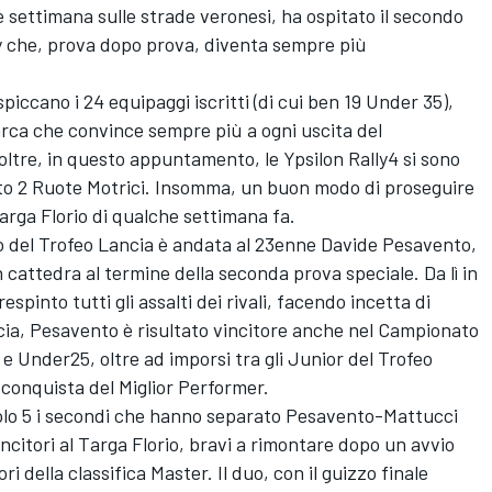
ne settimana sulle strade veronesi, ha ospitato il secondo
 che, prova dopo prova, diventa sempre più
iccano i 24 equipaggi iscritti (di cui ben 19 Under 35),
rca che convince sempre più a ogni uscita del
oltre, in questo appuntamento, le Ypsilon Rally4 si sono
o 2 Ruote Motrici. Insomma, un buon modo di proseguire
Targa Florio di qualche settimana fa.
 del Trofeo Lancia è andata al 23enne Davide Pesavento,
 cattedra al termine della seconda prova speciale. Da lì in
espinto tutti gli assalti dei rivali, facendo incetta di
ncia, Pesavento è risultato vincitore anche nel Campionato
 e Under25, oltre ad imporsi tra gli Junior del Trofeo
 conquista del Miglior Performer.
 solo 5 i secondi che hanno separato Pesavento-Mattucci
incitori al Targa Florio, bravi a rimontare dopo un avvio
i della classifica Master. Il duo, con il guizzo finale