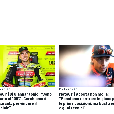
OGP
19 h
MOTOGP
22 h
oGP | Di Giannantonio: "Sono
MotoGP | Acosta non molla:
nato al 100%. Cerchiamo di
"Possiamo rientrare in gioco 
arcela per vincere il
le prime posizioni, ma basta er
diale"
e guai tecnici"