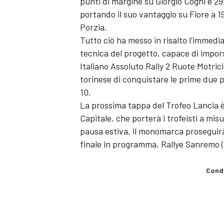
punti di margine su Giorgio Cogni e 29,
portando il suo vantaggio su Fiore a 1
Porzia.
Tutto ciò ha messo in risalto l’immedi
tecnica del progetto, capace di impors
Italiano Assoluto Rally 2 Ruote Motri
torinese di conquistare le prime due p
10.
La prossima tappa del Trofeo Lancia è f
Capitale, che porterà i trofeisti a mi
pausa estiva, il monomarca proseguirà 
finale in programma, Rallye Sanremo (1
Condi
MONOMARCA