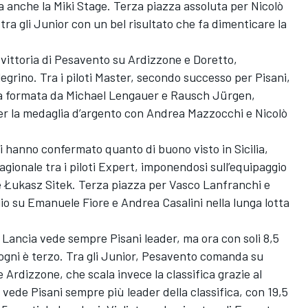
ua anche la Miki Stage. Terza piazza assoluta per Nicolò
tra gli Junior con un bel risultato che fa dimenticare la
 vittoria di Pesavento su Ardizzone e Doretto,
grino. Tra i piloti Master, secondo successo per Pisani,
aca formata da Michael Lengauer e Rausch Jürgen,
a per la medaglia d’argento con Andrea Mazzocchi e Nicolò
 hanno confermato quanto di buono visto in Sicilia,
agionale tra i piloti Expert, imponendosi sull’equipaggio
e Łukasz Sitek. Terza piazza per Vasco Lanfranchi e
io su Emanuele Fiore e Andrea Casalini nella lunga lotta
 Lancia vede sempre Pisani leader, ma ora con soli 8,5
ogni è terzo. Tra gli Junior, Pesavento comanda su
 e Ardizzone, che scala invece la classifica grazie al
 vede Pisani sempre più leader della classifica, con 19,5