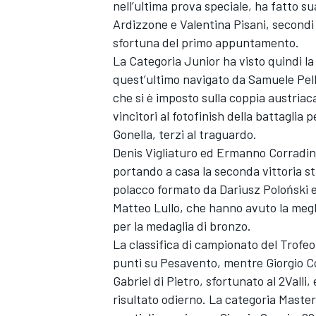
nell’ultima prova speciale, ha fatto s
Ardizzone e Valentina Pisani, secondi 
sfortuna del primo appuntamento.
La Categoria Junior ha visto quindi la
quest’ultimo navigato da Samuele Pelle
che si è imposto sulla coppia austri
vincitori al fotofinish della battagli
Gonella, terzi al traguardo.
Denis Vigliaturo ed Ermanno Corradini
portando a casa la seconda vittoria st
polacco formato da Dariusz Poloński 
Matteo Lullo, che hanno avuto la megl
per la medaglia di bronzo.
La classifica di campionato del Trofeo
ENDURANCE/GT
punti su Pesavento, mentre Giorgio C
Gabriel di Pietro, sfortunato al 2Valli,
risultato odierno. La categoria Master