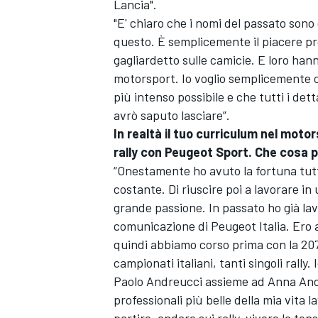
Lancia".
"E' chiaro che i nomi del passato sono
questo. È semplicemente il piacere pr
gagliardetto sulle camicie. E loro hann
motorsport. Io voglio semplicemente cer
più intenso possibile e che tutti i det
avrò saputo lasciare”.
In realtà il tuo curriculum nel motors
rally con Peugeot Sport. Che cosa p
“Onestamente ho avuto la fortuna tutt
costante. Di riuscire poi a lavorare in
grande passione. In passato ho già lav
comunicazione di Peugeot Italia. Ero 
quindi abbiamo corso prima con la 20
campionati italiani, tanti singoli rall
MONOMARCA
Paolo Andreucci assieme ad Anna Andr
professionali più belle della mia vita 