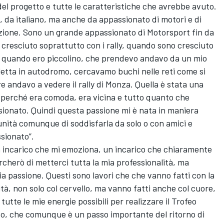
del progetto e tutte le caratteristiche che avrebbe avuto.
, da italiano, ma anche da appassionato di motori e di
zione. Sono un grande appassionato di Motorsport fin da
resciuto soprattutto con i rally, quando sono cresciuto
do quando ero piccolino, che prendevo andavo da un mio
etta in autodromo, cercavamo buchi nelle reti come si
 andavo a vedere il rally di Monza. Quella è stata una
e perché era comoda, era vicina e tutto quanto che
ionato. Quindi questa passione mi è nata in maniera
unità comunque di soddisfarla da solo o con amici e
sionato”.
n incarico che mi emoziona, un incarico che chiaramente
cherò di metterci tutta la mia professionalità, ma
a passione. Questi sono lavori che che vanno fatti con la
ità, non solo col cervello, ma vanno fatti anche col cuore,
tutte le mie energie possibili per realizzare il Trofeo
do, che comunque è un passo importante del ritorno di