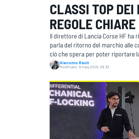
CLASSI TOP DEI
MOTOGP
WEC
REGOLE CHIARE 
Il direttore di Lancia Corse HF ha 
parla del ritorno del marchio alle co
ciò che spera per poter riportare la 
Giacomo Rauli
Modificato:
9 mag 2025, 09:33
WRC