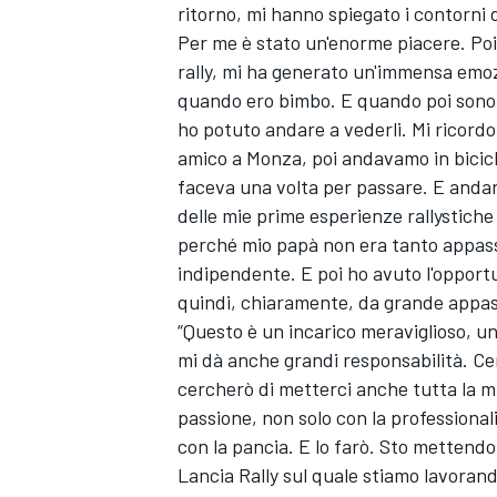
ritorno, mi hanno spiegato i contorni 
Per me è stato un'enorme piacere. Poi
rally, mi ha generato un'immensa emo
quando ero bimbo. E quando poi sono c
ho potuto andare a vederli. Mi ricor
amico a Monza, poi andavamo in bicicl
faceva una volta per passare. E andare
delle mie prime esperienze rallystich
perché mio papà non era tanto appass
indipendente. E poi ho avuto l'opport
quindi, chiaramente, da grande appas
“Questo è un incarico meraviglioso, u
mi dà anche grandi responsabilità. Cer
cercherò di metterci anche tutta la mi
ENDURANCE/GT
passione, non solo con la professional
con la pancia. E lo farò. Sto mettendo 
Lancia Rally sul quale stiamo lavoran