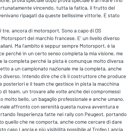
nsione, prova speciale dopo prova speciale e arrivare fino
ortunatamente vincendo, tutta la fatica, il frutto del
 venivano ripagati da queste bellissime vittorie. È stato
 tre, ancora di motorsport. Sono a capo di DS
Motorsport del marchio francese. E' un livello diverso
 italiani. Ma l'ambito è seppur sempre Motorsport, è la
iace perché in un certo senso completa la mia visione, me
 me la completa perché la pista è comunque molto diversa
spetto a un campionato nazionale me la completa, anche
diverso. Intendo dire che c'è il costruttore che produce
e posteriori e il team che gestisce in pista la macchina
ro di team, un trovare alle volte anche dei compromessi
tto molto bello, un bagaglio professionale e anche umano.
ionale affronto con serenità questa nuova avventura e
ortando l'esperienza fatte nei rally con Peugeot, portando
tto quello che ne comporta, anche come cercare di dare
esto caso Lancia e più visibilità possibile al Trofeo Lancia