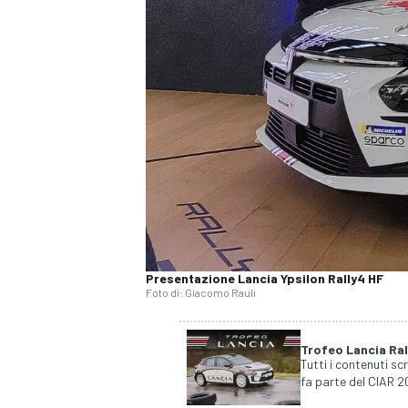
Presentazione Lancia Ypsilon Rally4 HF
Foto di: Giacomo Rauli
Trofeo Lancia Ra
Tutti i contenuti sc
fa parte del CIAR 20
MONOPOSTO