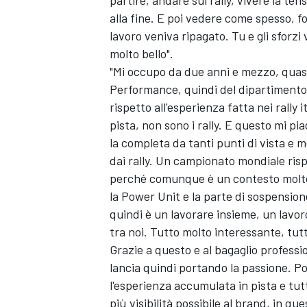
partire, andare sui rally, vivere la te
alla fine. E poi vedere come spesso, f
lavoro veniva ripagato. Tu e gli sforzi
molto bello".
"Mi occupo da due anni e mezzo, quasi
Performance, quindi del dipartimento 
rispetto all'esperienza fatta nei rally
pista, non sono i rally. E questo mi p
la completa da tanti punti di vista e
dai rally. Un campionato mondiale ri
perché comunque è un contesto molto 
la Power Unit e la parte di sospension
quindi è un lavorare insieme, un lavo
tra noi. Tutto molto interessante, tu
Grazie a questo e al bagaglio profess
lancia quindi portando la passione. P
RALLY
l'esperienza accumulata in pista e tu
più visibilità possibile al brand, in qu