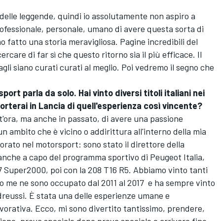
 delle leggende, quindi io assolutamente non aspiro a
ofessionale, personale, umano di avere questa sorta di
o fatto una storia meravigliosa. Pagine incredibili del
care di far sì che questo ritorno sia il più efficace. Il
tagli siano curati curati al meglio. Poi vedremo il segno che
port parla da solo. Hai vinto diversi titoli italiani nei
orterai in Lancia di quell'esperienza così vincente?
'ora, ma anche in passato, di avere una passione
 un ambito che è vicino o addirittura all'interno della mia
orato nel motorsport: sono stato il direttore della
anche a capo del programma sportivo di Peugeot Italia,
7 Super2000, poi con la 208 T16 R5. Abbiamo vinto tanti
y. Io me ne sono occupato dal 2011 al 2017 e ha sempre vinto
eussi. È stata una delle esperienze umane e
lavorativa. Ecco, mi sono divertito tantissimo, prendere,