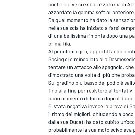
poche curve si è sbarazzato sia di
Ale
azzardato la gomma soft all'anteriore (
Da quel momento ha dato la sensazione
nella sua scia ha iniziato a farsi sem
di una bellissima rimonta dopo una pa
prima fila.
Al penultimo giro, approfittando anche
Racing
si è reincollato alla Desmose
tentare un attacco allo spagnolo, che
dimostrato una volta di più che prob
Sul gradino più basso del podio è sal
fino alla fine per resistere ai tentat
buon momento di forma dopo il doppio
E' stata negativa invece la prova di B
ENDURANCE/GT
il ritmo dei migliori, chiudendo a poco
dalla sua Ducati ha dato subito un'oc
probabilmente la sua moto scivolava p