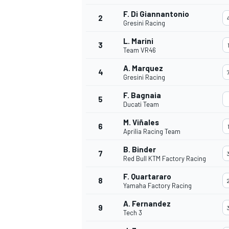
F. Di Giannantonio
2
Gresini Racing
L. Marini
3
Team VR46
A. Marquez
4
Gresini Racing
F. Bagnaia
5
Ducati Team
M. Viñales
6
Aprilia Racing Team
B. Binder
7
Red Bull KTM Factory Racing
F. Quartararo
8
Yamaha Factory Racing
RALLY
A. Fernandez
9
Tech 3