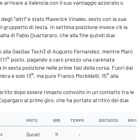
 arrivare a Valencia con il suo vantaggio azzerato o
 degli "altri" è stato Maverick Vinales, sesto con la sua
l gruppetto di testa. In settima posizione invece c'è la
maha di
Fabio Quartararo
, che alla fine quindi due
to alla GasGas Tech3 di
Augusto Fernandez
, mentre
Marc
l'11° posto, pagando a caro prezzo una carenata
in sesta posizione nelle prime fasi della corsa. Fuori dai
mbra e solo 13°, ma pure
Franco Morbidelli
, 15° alla
partito dopo essere rimasto coinvolto in un contatto tra le
 Espargaro
al primo giro, che ha portato al ritiro dei due
MOTO
GIRI
TEMPO
DISTACCO
KM/H
Ducati
11
-
89