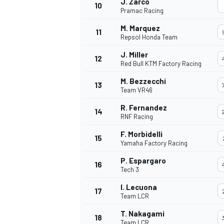
J. Zarco
10
Pramac Racing
M. Marquez
11
Repsol Honda Team
J. Miller
12
Red Bull KTM Factory Racing
M. Bezzecchi
13
Team VR46
R. Fernandez
14
RNF Racing
F. Morbidelli
15
Yamaha Factory Racing
P. Espargaro
16
Tech 3
I. Lecuona
17
Team LCR
T. Nakagami
18
Team LCR