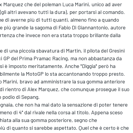
x Marquez
che del poleman
Luca Marini
, unico ad aver
gli altri avevano tutti la dura), per portarsi al comando.
 di averne più di tutti quanti, almeno fino a quando
pre più grande la sagoma di
Fabio Di Giannantonio
, autore
rtenza che invece non era stata troppo brillante dalla
 di una piccola sbavatura di Martin, il pilota del
Gresini
dici GP del Prima Pramac Racing, ma non abbastanza da
 si è imposto meritatamente. Anche "Diggia" però ha
abilmente la MotoGP lo sta accantonando troppo presto.
ito Marini, bravo ad amministrare la sua gomma anteriore
ivi di rientro di Alex Marquez, che comunque prosegue il suo
 podio di Sepang.
agnaia, che non ha mai dato la sensazione di poter tenere
 meno di 4" dal rivale nella corsa al titolo. Appena sceso
chiata alla sua gomma posteriore, segno che
iù di quanto si sarebbe aspettato. Quel che è certo è che