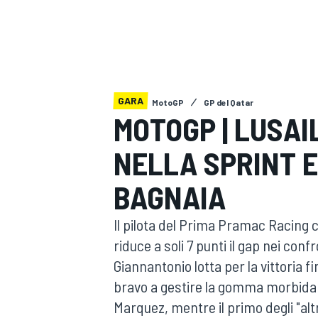
MOTOGP
WEC
GARA
MotoGP
GP del Qatar
MOTOGP | LUSAI
NELLA SPRINT E
WRC
BAGNAIA
Il pilota del Prima Pramac Racing c
riduce a soli 7 punti il gap nei conf
Giannantonio lotta per la vittoria f
bravo a gestire la gomma morbida a
Marquez, mentre il primo degli "altr