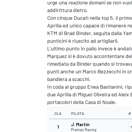
urge una reazione domani se non vuole
addirittura dietro.
Con cinque Ducati nella top 5, il primo
Aprilia ed unico capace di rimanere ne
KTM di
Brad Binder
, seguita dalla Ya
punticini è riuscito ad artigliarli.
L'ultimo punto in palio invece è anda
Marquez
si è dovuto accontentare del
rimediata da Binder quando si trovava 
punti anche un
Marco Bezzecchi
in o
bandiera a scacchi.
In coda al gruppo
Enea Bastianini
, ri
due Aprilia di
Miguel Oliveira
ed
Aleix
portacolori della Casa di Noale.
MONOMARCA
CLA
PILOTA
#
J. Martin
1
Pramac Racing