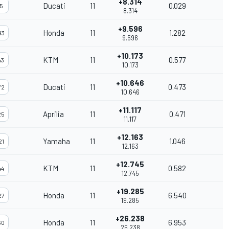
+8.314
Ducati
11
0.029
5
8.314
+9.596
Honda
11
1.282
93
9.596
+10.173
KTM
11
0.577
43
10.173
+10.646
Ducati
11
0.473
72
10.646
+11.117
Aprilia
11
0.471
25
11.117
+12.163
Yamaha
11
1.046
21
12.163
+12.745
KTM
11
0.582
44
12.745
+19.285
Honda
11
6.540
27
19.285
+26.238
Honda
11
6.953
30
26.238