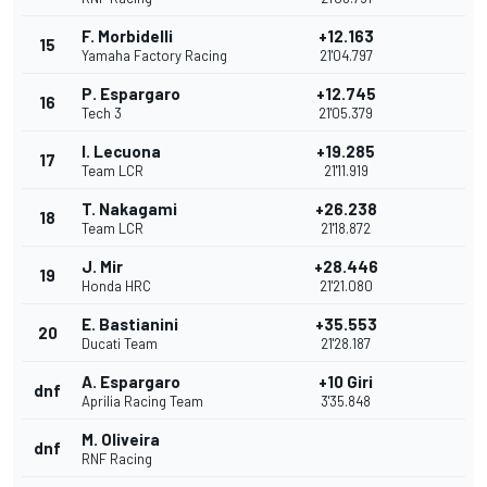
F. Morbidelli
+12.163
15
Yamaha Factory Racing
21'04.797
P. Espargaro
+12.745
16
Tech 3
21'05.379
I. Lecuona
+19.285
17
Team LCR
21'11.919
T. Nakagami
+26.238
18
Team LCR
21'18.872
J. Mir
+28.446
19
Honda HRC
21'21.080
E. Bastianini
+35.553
20
Ducati Team
21'28.187
A. Espargaro
+10 Giri
dnf
Aprilia Racing Team
3'35.848
M. Oliveira
dnf
RNF Racing