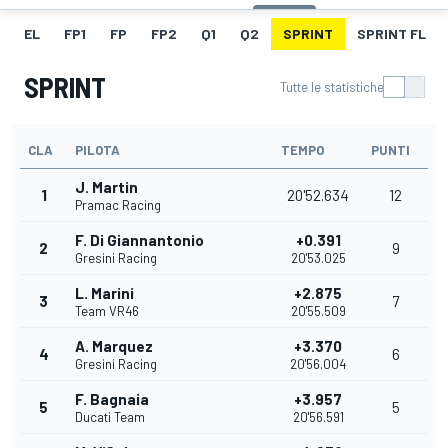
EL
FP1
FP
FP2
Q1
Q2
SPRINT
SPRINT FL
SPRINT
Tutte le statistiche
CLA
PILOTA
TEMPO
PUNTI
J. Martin
1
20'52.634
12
Pramac Racing
F. Di Giannantonio
+0.391
2
9
Gresini Racing
20'53.025
L. Marini
+2.875
3
7
Team VR46
20'55.509
A. Marquez
+3.370
4
6
Gresini Racing
20'56.004
F. Bagnaia
+3.957
5
5
Ducati Team
20'56.591