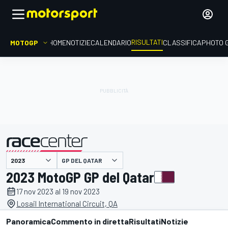
RISULTATI
MOTOGP
HOME
NOTIZIE
CALENDARIO
CLASSIFICA
PHOTO 
GP DEL QATAR
presentato da
2023 MotoGP GP del Qatar
17 nov 2023 al 19 nov 2023
Losail International Circuit, QA
Panoramica
Commento in diretta
Risultati
Notizie