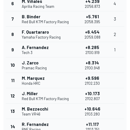
M. Viñales
+4.239
6
4
Aprilia Racing Team
20'56.873
B. Binder
+5.761
7
3
Red Bull KTM Factory Racing
20'58.395
F. Quartararo
+6.454
8
2
Yamaha Factory Racing
20'59.088
A. Fernandez
+8.285
9
1
Tech 3
21'00.919
J. Zarco
+8.314
10
Pramac Racing
21'00.948
M. Marquez
+9.596
11
Honda HRC
21'02.230
J. Miller
+10.173
12
Red Bull KTM Factory Racing
21'02.807
M. Bezzecchi
+10.646
13
Team VR46
21'03.280
R. Fernandez
+11.117
14
RNF Racing
21'03.751