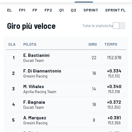
EL
FP1
FP
FP2
Q1
Q2
SPRINT
SPRINT FL
Giro più veloce
Tutte le statistiche
CLA
PILOTA
GIRO
TEMPO
E. Bastianini
1
22
1'52.978
Ducati Team
F. Di Giannantonio
+0.334
2
18
Gresini Racing
1'53.312
M. Viñales
+0.340
3
14
Aprilia Racing Team
1'53.318
F. Bagnaia
+0.372
4
18
Ducati Team
1'53.350
A. Marquez
+0.391
5
8
Gresini Racing
1'53.369