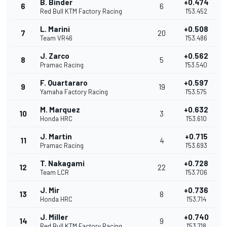
B. Binder
+0.474
6
6
Red Bull KTM Factory Racing
1'53.452
L. Marini
+0.508
7
20
Team VR46
1'53.486
J. Zarco
+0.562
8
5
Pramac Racing
1'53.540
F. Quartararo
+0.597
9
19
Yamaha Factory Racing
1'53.575
M. Marquez
+0.632
10
3
Honda HRC
1'53.610
J. Martin
+0.715
11
4
Pramac Racing
1'53.693
T. Nakagami
+0.728
12
22
Team LCR
1'53.706
J. Mir
+0.736
13
8
Honda HRC
1'53.714
J. Miller
+0.740
14
9
Red Bull KTM Factory Racing
1'53.718