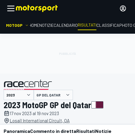
RISULTATI
MOTOGP
HOME
NOTIZIE
CALENDARIO
CLASSIFICA
PHOTO 
GP DEL QATAR
presentato da
2023 MotoGP GP del Qatar
17 nov 2023 al 19 nov 2023
Losail International Circuit, QA
Panoramica
Commento in diretta
Risultati
Notizie