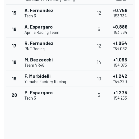
A. Fernandez
+0.756
15
12
Tech 3
1'53.734
A. Espargaro
+0.886
16
5
Aprilia Racing Team
1'53.864
R. Fernandez
+1.054
17
12
RNF Racing
1'54.032
M. Bezzecchi
+1.095
18
14
Team VR46
1'54.073
F. Morbidelli
+1.242
19
10
Yamaha Factory Racing
1'54.220
P. Espargaro
+1.275
20
5
Tech 3
1'54.253