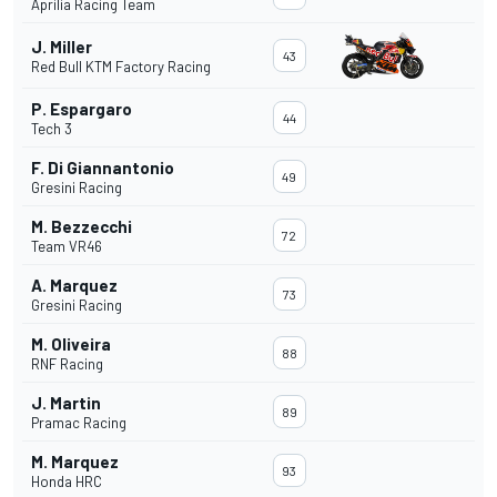
Aprilia Racing Team
J. Miller
43
Red Bull KTM Factory Racing
P. Espargaro
44
Tech 3
F. Di Giannantonio
49
Gresini Racing
M. Bezzecchi
72
Team VR46
A. Marquez
73
Gresini Racing
M. Oliveira
88
RNF Racing
J. Martin
89
Pramac Racing
M. Marquez
93
Honda HRC