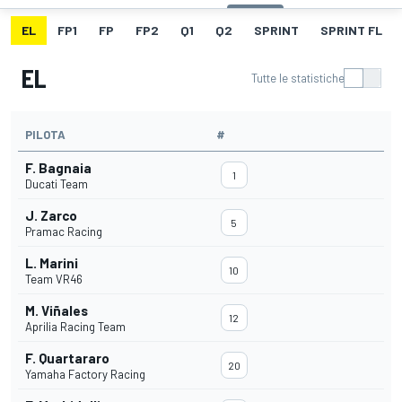
EL
FP1
FP
FP2
Q1
Q2
SPRINT
SPRINT FL
EL
Tutte le statistiche
PILOTA
#
F. Bagnaia
1
Ducati Team
J. Zarco
5
Pramac Racing
L. Marini
10
Team VR46
M. Viñales
12
Aprilia Racing Team
F. Quartararo
20
Yamaha Factory Racing