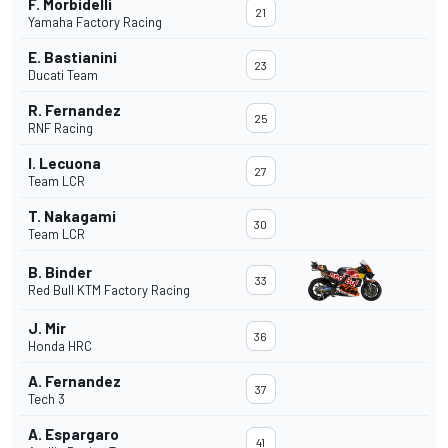
F. Morbidelli
21
Yamaha Factory Racing
E. Bastianini
23
Ducati Team
R. Fernandez
25
RNF Racing
I. Lecuona
27
Team LCR
T. Nakagami
30
Team LCR
B. Binder
33
Red Bull KTM Factory Racing
J. Mir
36
Honda HRC
A. Fernandez
37
Tech 3
A. Espargaro
41