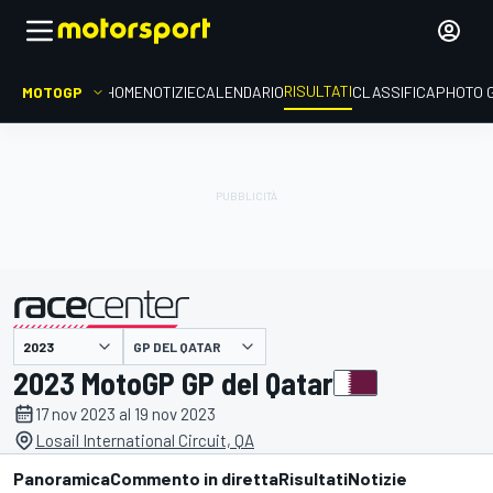
RISULTATI
MOTOGP
HOME
NOTIZIE
CALENDARIO
CLASSIFICA
PHOTO 
GP DEL QATAR
presentato da
2023 MotoGP GP del Qatar
17 nov 2023 al 19 nov 2023
Losail International Circuit, QA
Panoramica
Commento in diretta
Risultati
Notizie