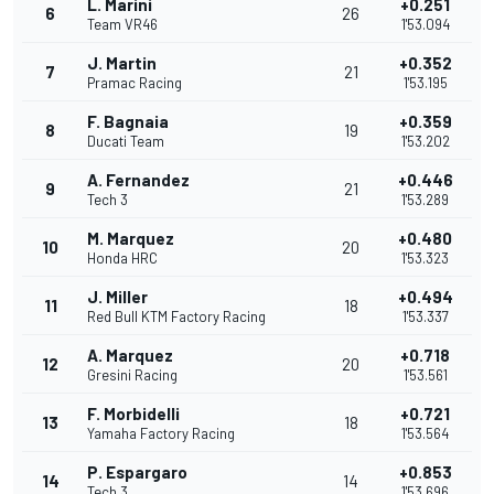
L. Marini
+0.251
6
26
Team VR46
1'53.094
J. Martin
+0.352
7
21
Pramac Racing
1'53.195
F. Bagnaia
+0.359
8
19
Ducati Team
1'53.202
A. Fernandez
+0.446
9
21
Tech 3
1'53.289
M. Marquez
+0.480
10
20
Honda HRC
1'53.323
J. Miller
+0.494
11
18
Red Bull KTM Factory Racing
1'53.337
A. Marquez
+0.718
12
20
Gresini Racing
1'53.561
F. Morbidelli
+0.721
13
18
Yamaha Factory Racing
1'53.564
P. Espargaro
+0.853
14
14
Tech 3
1'53.696