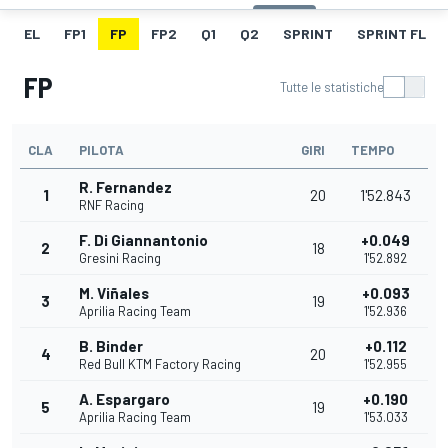
EL
FP1
FP
FP2
Q1
Q2
SPRINT
SPRINT FL
FP
Tutte le statistiche
CLA
PILOTA
GIRI
TEMPO
R. Fernandez
1
20
1'52.843
RNF Racing
F. Di Giannantonio
+0.049
2
18
Gresini Racing
1'52.892
M. Viñales
+0.093
3
19
Aprilia Racing Team
1'52.936
B. Binder
+0.112
4
20
Red Bull KTM Factory Racing
1'52.955
A. Espargaro
+0.190
5
19
Aprilia Racing Team
1'53.033