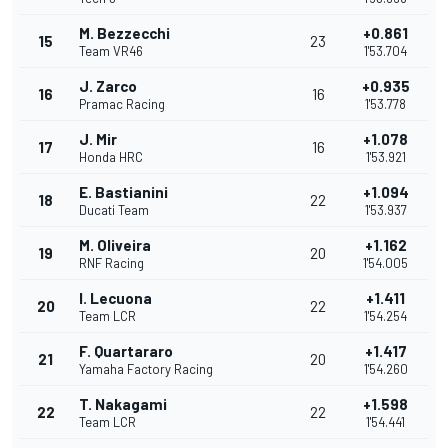
M. Bezzecchi
+0.861
15
23
Team VR46
1'53.704
J. Zarco
+0.935
16
16
Pramac Racing
1'53.778
J. Mir
+1.078
17
16
Honda HRC
1'53.921
E. Bastianini
+1.094
18
22
Ducati Team
1'53.937
M. Oliveira
+1.162
19
20
RNF Racing
1'54.005
I. Lecuona
+1.411
20
22
Team LCR
1'54.254
F. Quartararo
+1.417
21
20
Yamaha Factory Racing
1'54.260
T. Nakagami
+1.598
22
22
Team LCR
1'54.441