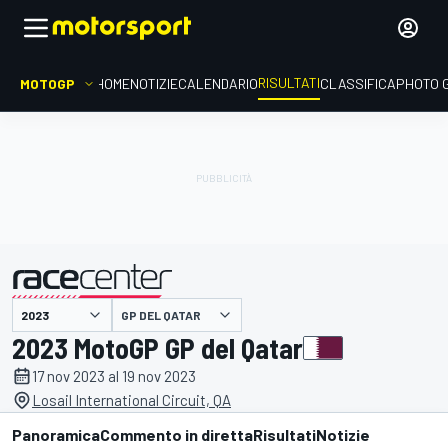
RISULTATI
MOTOGP
HOME
NOTIZIE
CALENDARIO
CLASSIFICA
PHOTO 
GP DEL QATAR
presentato da
2023 MotoGP GP del Qatar
17 nov 2023 al 19 nov 2023
Losail International Circuit, QA
Panoramica
Commento in diretta
Risultati
Notizie