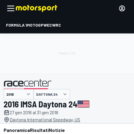
FORMULA 1
MOTOGP
WEC
WRC
DAYTONA 24
presentato da
2016 IMSA Daytona 24
27 gen 2016 al 31 gen 2016
Daytona International Speedway, US
Panoramica
Risultati
Notizie