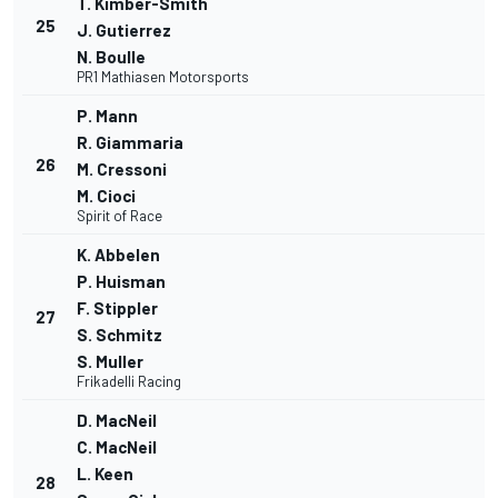
T. Kimber-Smith
25
J. Gutierrez
N. Boulle
PR1 Mathiasen Motorsports
P. Mann
R. Giammaria
26
M. Cressoni
M. Cioci
Spirit of Race
K. Abbelen
P. Huisman
F. Stippler
27
S. Schmitz
S. Muller
Frikadelli Racing
D. MacNeil
C. MacNeil
L. Keen
28