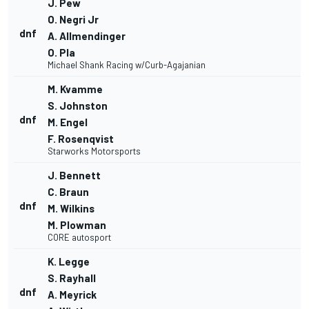
J. Pew
O. Negri Jr
dnf
A. Allmendinger
O. Pla
Michael Shank Racing w/Curb-Agajanian
M. Kvamme
S. Johnston
dnf
M. Engel
F. Rosenqvist
Starworks Motorsports
J. Bennett
C. Braun
dnf
M. Wilkins
M. Plowman
CORE autosport
K. Legge
S. Rayhall
dnf
A. Meyrick