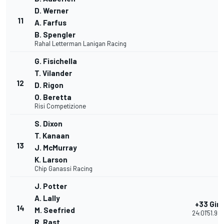
D. Werner
11
A. Farfus
B. Spengler
Rahal Letterman Lanigan Racing
G. Fisichella
T. Vilander
12
D. Rigon
O. Beretta
Risi Competizione
S. Dixon
T. Kanaan
13
J. McMurray
K. Larson
Chip Ganassi Racing
J. Potter
A. Lally
+33 Giri
14
M. Seefried
24:01'51.98
R. Rast