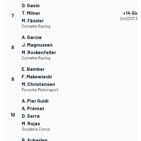
O. Gavin
T. Milner
+14 Giri
7
24:02'07.33
M. Fässler
Corvette Racing
A. García
J. Magnussen
8
M. Rockenfeller
Corvette Racing
E. Bamber
F. Makowiecki
9
M. Christensen
Porsche Motorsport
A. Pier Guidi
A. Prémat
10
D. Serra
M. Rojas
Scuderia Corsa
B. Auberlen