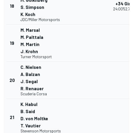
M. Goikhberg
+34 Giri
18
S. Simpson
24:00'52.79
K. Koch
JDC/Miller Motorsports
M. Marsal
M. Palttala
19
M. Martin
J. Krohn
Turner Motorsport
C. Nielsen
A. Balzan
20
J. Segal
R. Renauer
Scuderia Corsa
K. Habul
B. Said
21
D. von Moltke
T. Vautier
Stevenson Motorsports