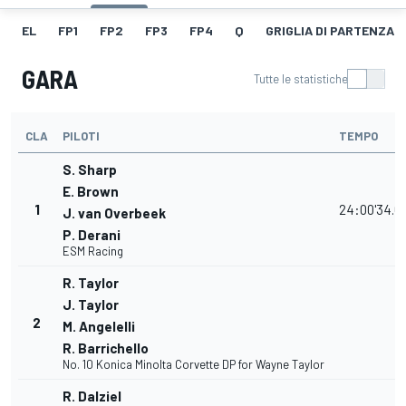
EL
FP1
FP2
FP3
FP4
Q
GRIGLIA DI PARTENZA
GARA
Tutte le statistiche
CLA
PILOTI
TEMPO
S. Sharp
E. Brown
1
24:00'34.6
J. van Overbeek
P. Derani
ESM Racing
R. Taylor
J. Taylor
2
M. Angelelli
R. Barrichello
No. 10 Konica Minolta Corvette DP for Wayne Taylor
R. Dalziel