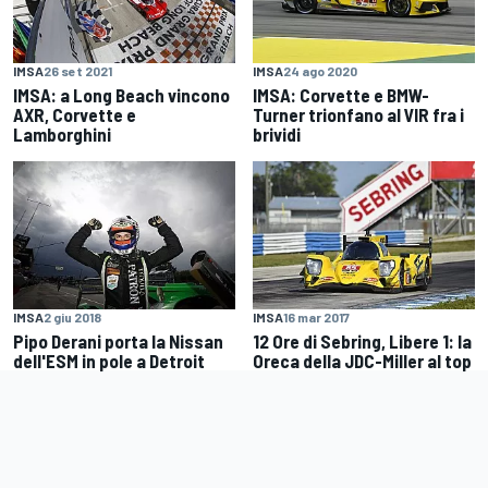
IMSA
26 set 2021
IMSA
24 ago 2020
IMSA: a Long Beach vincono
IMSA: Corvette e BMW-
AXR, Corvette e
Turner trionfano al VIR fra i
Lamborghini
brividi
IMSA
2 giu 2018
IMSA
16 mar 2017
Pipo Derani porta la Nissan
12 Ore di Sebring, Libere 1: la
dell'ESM in pole a Detroit
Oreca della JDC-Miller al top