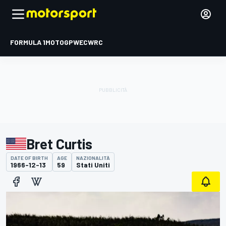
FORMULA 1
MOTOGP
WEC
WRC
Bret Curtis
DATE OF BIRTH
AGE
NAZIONALITÀ
1966-12-13
59
Stati Uniti