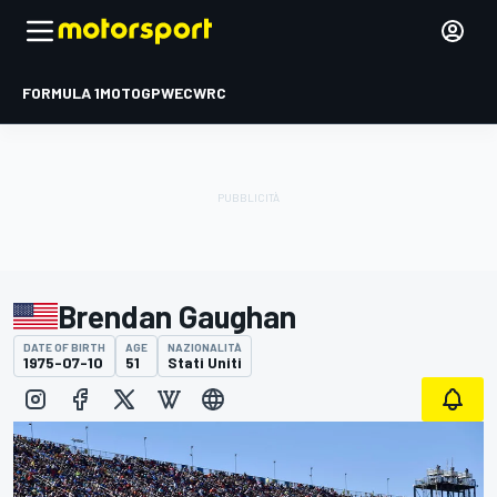
FORMULA 1
MOTOGP
WEC
WRC
Brendan Gaughan
DATE OF BIRTH
AGE
NAZIONALITÀ
1975-07-10
51
Stati Uniti