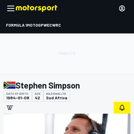
FORMULA 1
MOTOGP
WEC
WRC
Stephen Simpson
DATE OF BIRTH
AGE
NAZIONALITÀ
1984-01-08
42
Sud Africa