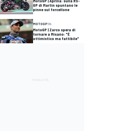
MotoGP | Aprilia: sulla RS-
GP di Martin spuntano le
pinne sul forcellone
MOTOGP
1 h
MotoGP | Zarco spera di
tornare a Misano: "È
ottimistico ma fattibile"