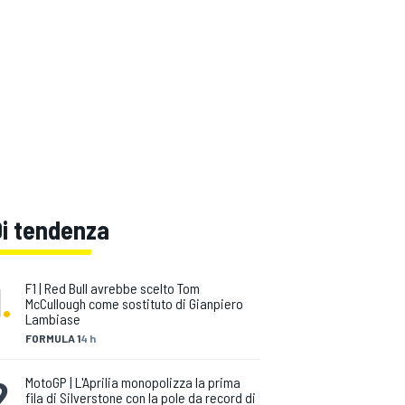
Di tendenza
1
.
F1 | Red Bull avrebbe scelto Tom
McCullough come sostituto di Gianpiero
Lambiase
FORMULA 1
4 h
2
.
MotoGP | L'Aprilia monopolizza la prima
fila di Silverstone con la pole da record di