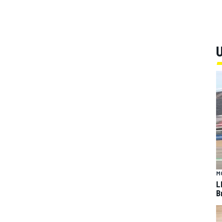
U
M
L
B