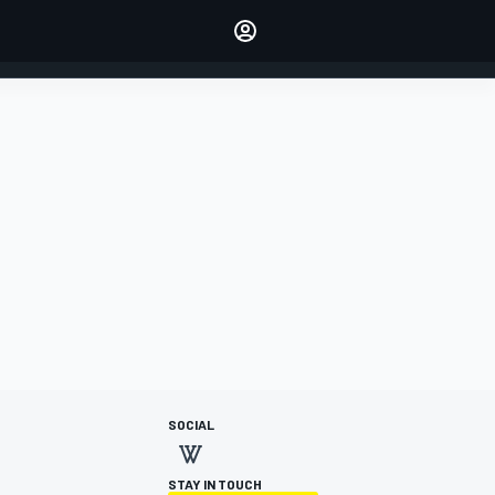
dei tuoi piloti preferiti
Fai sentire la tua voce
commentando l'articolo
ACCEDI
EDIZIONE
ITALIA
SOCIAL
STAY IN TOUCH