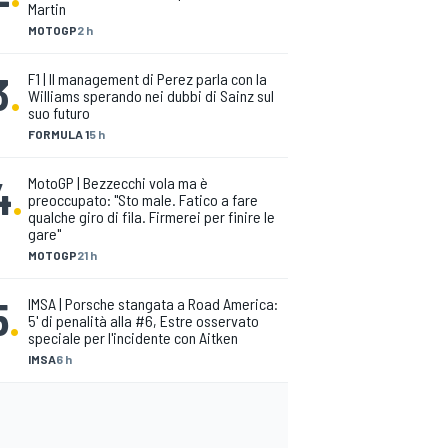
Martin
MOTOGP
2 h
3
.
F1 | Il management di Perez parla con la
Williams sperando nei dubbi di Sainz sul
suo futuro
FORMULA 1
5 h
4
.
MotoGP | Bezzecchi vola ma è
preoccupato: "Sto male. Fatico a fare
qualche giro di fila. Firmerei per finire le
gare"
MOTOGP
21 h
5
.
IMSA | Porsche stangata a Road America:
5' di penalità alla #6, Estre osservato
speciale per l'incidente con Aitken
IMSA
6 h