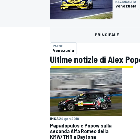
NAZIONALITÀ
MOTOGP
WEC
Venezuela
PRINCIPALE
PAESE
Venezuela
Ultime notizie di Alex Po
WRC
IMSA
24 gen 2019
Papadopulos e Popow sulla
seconda Alfa Romeo della
KMW/TMR a Daytona