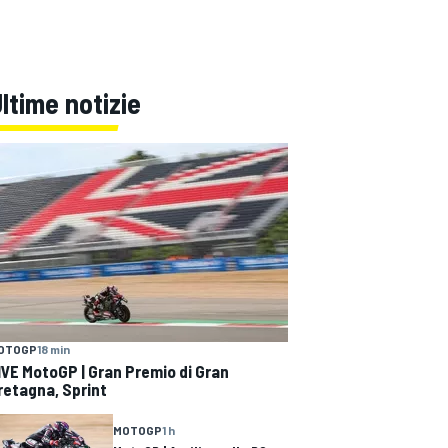
ltime notizie
OTOGP
18 min
IVE MotoGP | Gran Premio di Gran
retagna, Sprint
MOTOGP
1 h