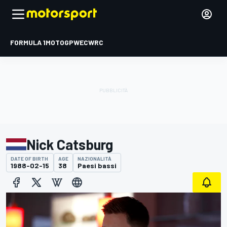
FORMULA 1
MOTOGP
WEC
WRC
Nick Catsburg
DATE OF BIRTH
AGE
NAZIONALITÀ
1988-02-15
38
Paesi bassi