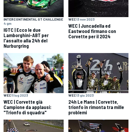
INTERCONTINENTAL GT CHALLENGE
WEC
13 nov 2023
4 gm
WEC | Juncadella ed
IGTC | Ecco le due
Eastwood firmano con
Lamborghini-ABT per
Corvette per il 2024
l'assalto alla 24h del
Nurburgring
WEC
11 lug 2023
WEC
13 giu 2023
WEC | Corvette già
24h Le Mans | Corvette,
Campione da applausi:
trionfo in rimonta tra mille
"Trionfo di squadra"
problemi