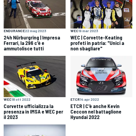
ENDURANCE
22 mag 2023
WEC
19 mar 2023
24h Nürburgring | Impresa
WEC | Corvette-Keating
Ferrari, la 296 c'è e
profeti in patria: "Unici a
ammutolisce tutti
non sbagliare"
WEC
18 ott 2022
ETCR
14 apr 2022
Corvette ufficializza la
ETCR | C'è anche Kevin
presenza in IMSA e WEC per
Ceccon nel battaglione
il 2023
Hyundai 2022