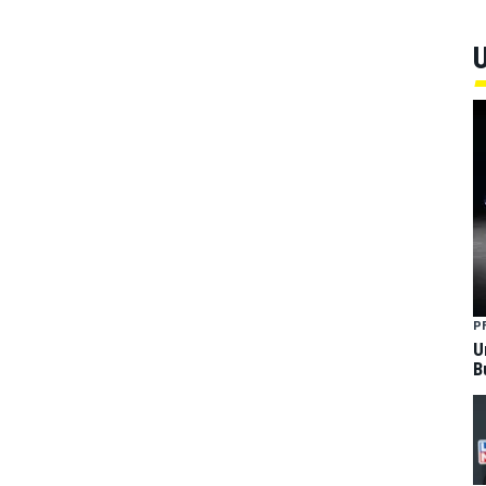
U
P
U
B