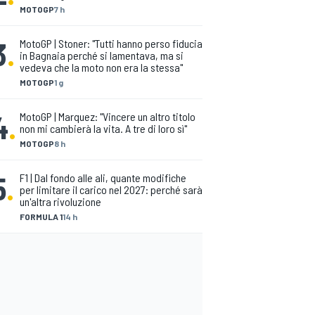
MOTOGP
7 h
3
.
MotoGP | Stoner: "Tutti hanno perso fiducia
in Bagnaia perché si lamentava, ma si
vedeva che la moto non era la stessa"
MOTOGP
1 g
4
.
MotoGP | Marquez: "Vincere un altro titolo
non mi cambierà la vita. A tre di loro sì"
MOTOGP
8 h
5
.
F1 | Dal fondo alle ali, quante modifiche
per limitare il carico nel 2027: perché sarà
un'altra rivoluzione
FORMULA 1
14 h