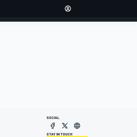
dei tuoi piloti preferiti
Fai sentire la tua voce
commentando l'articolo
ACCEDI
EDIZIONE
ITALIA
SOCIAL
STAY IN TOUCH