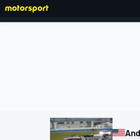
FORMULA 1
And