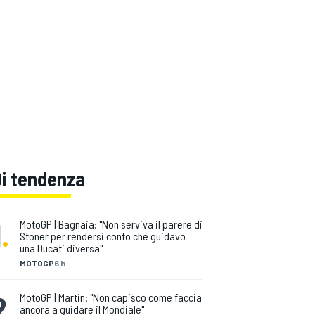
Di tendenza
1
.
MotoGP | Bagnaia: "Non serviva il parere di
Stoner per rendersi conto che guidavo
una Ducati diversa"
MOTOGP
6 h
2
.
MotoGP | Martin: "Non capisco come faccia
ancora a guidare il Mondiale"