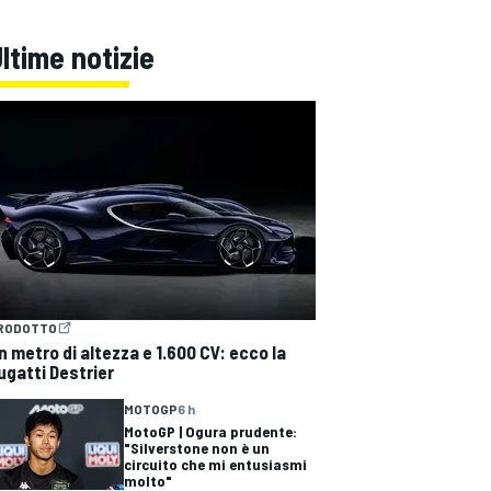
ltime notizie
RODOTTO
n metro di altezza e 1.600 CV: ecco la
ugatti Destrier
MOTOGP
6 h
MotoGP | Ogura prudente:
"Silverstone non è un
circuito che mi entusiasmi
molto"