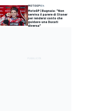
MOTOGP
6 h
MotoGP | Bagnaia: "Non
serviva il parere di Stoner
per rendersi conto che
guidavo una Ducati
diversa"