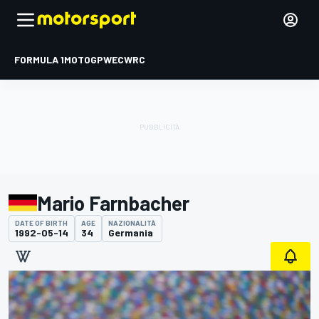
FORMULA 1
MOTOGP
WEC
WRC
Mario Farnbacher
DATE OF BIRTH
AGE
NAZIONALITÀ
1992-05-14
34
Germania