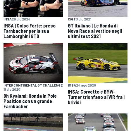
IMSA
20 dic 2024
CIGT
3 dic 2021
IMSA | Colpo Forte: preso
GT Italiano | Le Honda di
Farnbacher per la sua
Nova Race al vertice negli
Lamborghini GTD
ultimi test 2021
INTERCONTINENTAL GT CHALLENGE
IMSA
24 ago 2020
11 dic 2020
IMSA: Corvette e BMW-
9h Kyalami: Honda in Pole
Turner trionfano al VIR fra i
Position con un grande
brividi
Farnbacher