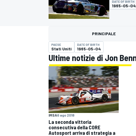
DATE OF BIRTH
MOTOGP
WEC
1965-05-04
PRINCIPALE
PAESE
DATE OF BIRTH
Stati Uniti
1965-05-04
Ultime notizie di Jon Ben
WRC
IMSA
6 ago 2018
La seconda vittoria
consecutiva della CORE
Autosport arriva di strategia a