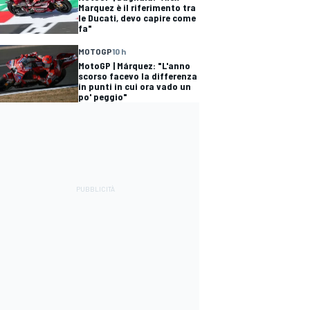
Marquez è il riferimento tra
le Ducati, devo capire come
fa"
MOTOGP
10 h
MotoGP | Márquez: "L'anno
scorso facevo la differenza
in punti in cui ora vado un
po' peggio"