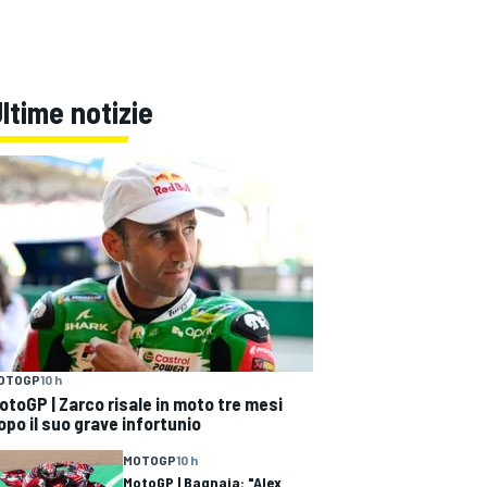
ltime notizie
OTOGP
10 h
otoGP | Zarco risale in moto tre mesi
opo il suo grave infortunio
MOTOGP
10 h
MotoGP | Bagnaia: "Alex