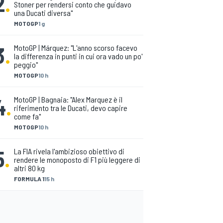
2
.
Stoner per rendersi conto che guidavo
una Ducati diversa"
MOTOGP
1 g
3
.
MotoGP | Márquez: "L'anno scorso facevo
la differenza in punti in cui ora vado un po'
peggio"
MOTOGP
10 h
4
.
MotoGP | Bagnaia: "Alex Marquez è il
riferimento tra le Ducati, devo capire
come fa"
MOTOGP
10 h
5
.
La FIA rivela l'ambizioso obiettivo di
rendere le monoposto di F1 più leggere di
altri 80 kg
FORMULA 1
15 h