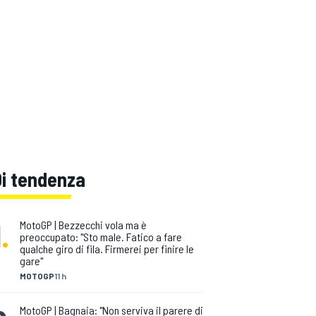
Di tendenza
1
.
MotoGP | Bezzecchi vola ma è
preoccupato: "Sto male. Fatico a fare
qualche giro di fila. Firmerei per finire le
gare"
MOTOGP
11 h
MotoGP | Bagnaia: "Non serviva il parere di