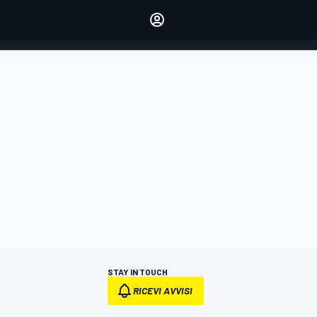
dei tuoi piloti preferiti
Fai sentire la tua voce
commentando l'articolo
ACCEDI
EDIZIONE
ITALIA
STAY IN TOUCH
RICEVI AVVISI