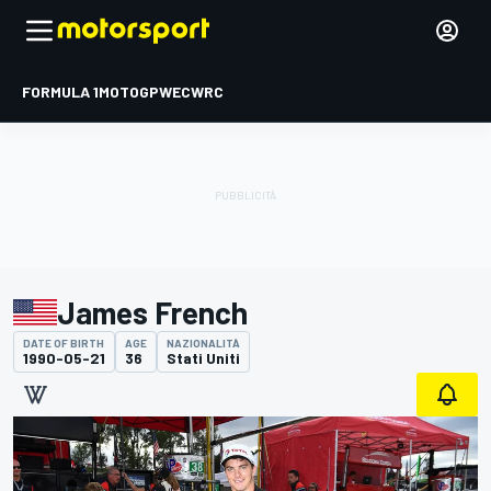
FORMULA 1
MOTOGP
WEC
WRC
James French
DATE OF BIRTH
AGE
NAZIONALITÀ
1990-05-21
36
Stati Uniti