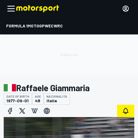
FORMULA 1
MOTOGP
WEC
WRC
Raffaele Giammaria
DATE OF BIRTH
AGE
NAZIONALITÀ
1977-09-01
48
Italia