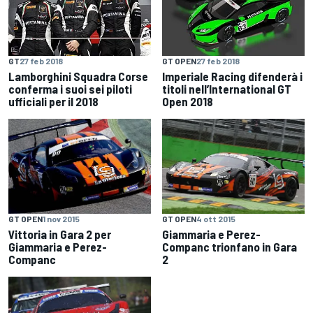
GT
27 feb 2018
GT OPEN
27 feb 2018
Lamborghini Squadra Corse
Imperiale Racing difenderà i
conferma i suoi sei piloti
titoli nell’International GT
ufficiali per il 2018
Open 2018
GT OPEN
1 nov 2015
GT OPEN
4 ott 2015
Vittoria in Gara 2 per
Giammaria e Perez-
Giammaria e Perez-
Companc trionfano in Gara
Companc
2