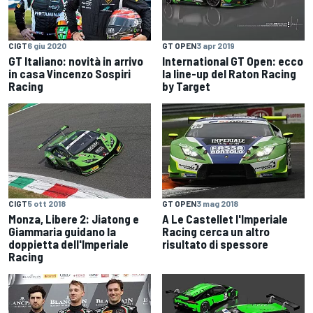
CIGT
6 giu 2020
GT OPEN
3 apr 2019
GT Italiano: novità in arrivo
International GT Open: ecco
in casa Vincenzo Sospiri
la line-up del Raton Racing
Racing
by Target
CIGT
5 ott 2018
GT OPEN
3 mag 2018
Monza, Libere 2: Jiatong e
A Le Castellet l'Imperiale
Giammaria guidano la
Racing cerca un altro
doppietta dell'Imperiale
risultato di spessore
Racing