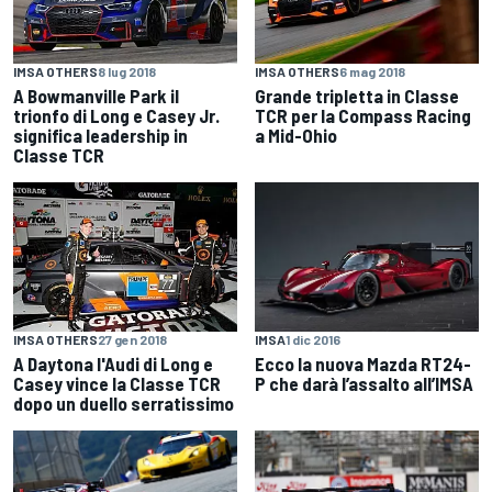
IMSA OTHERS
8 lug 2018
IMSA OTHERS
6 mag 2018
A Bowmanville Park il
Grande tripletta in Classe
trionfo di Long e Casey Jr.
TCR per la Compass Racing
significa leadership in
a Mid-Ohio
Classe TCR
IMSA
1 dic 2016
IMSA OTHERS
27 gen 2018
Ecco la nuova Mazda RT24-
A Daytona l'Audi di Long e
P che darà l’assalto all’IMSA
Casey vince la Classe TCR
dopo un duello serratissimo