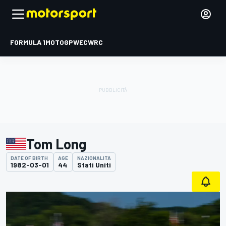
FORMULA 1
MOTOGP
WEC
WRC
Tom Long
DATE OF BIRTH
AGE
NAZIONALITÀ
1982-03-01
44
Stati Uniti