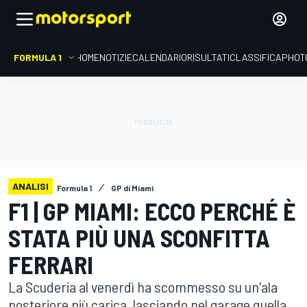
FORMULA 1
HOME
NOTIZIE
CALENDARIO
RISULTATI
CLASSIFICA
PHOT
ANALISI
Formula 1
GP di Miami
F1 | GP MIAMI: ECCO PERCHÉ È
STATA PIÙ UNA SCONFITTA
FERRARI
La Scuderia al venerdì ha scommesso su un'ala
posteriore più carica, lasciando nel garage quella