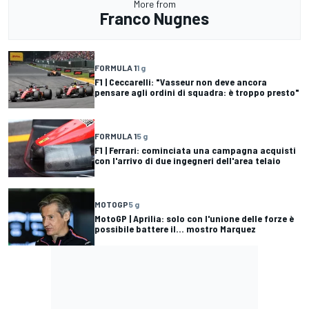
More from
Franco Nugnes
FORMULA 1
1 g
F1 | Ceccarelli: "Vasseur non deve ancora
pensare agli ordini di squadra: è troppo presto"
FORMULA 1
5 g
F1 | Ferrari: cominciata una campagna acquisti
con l'arrivo di due ingegneri dell'area telaio
MOTOGP
5 g
MotoGP | Aprilia: solo con l'unione delle forze è
possibile battere il... mostro Marquez