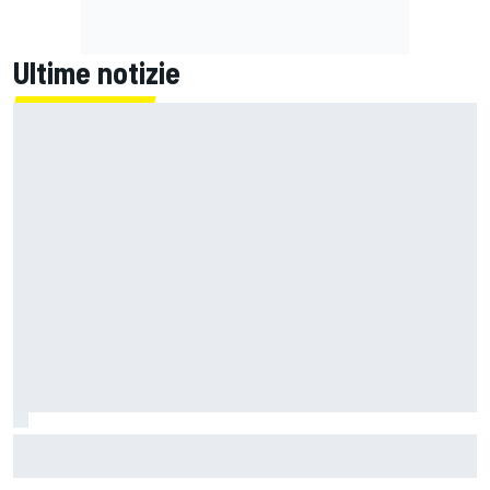
Ultime notizie
MotoGP | Quartararo non ha mai discusso del rinnovo con
Yamaha: "Credo in Honda, avevo bisogno di aria fresca"