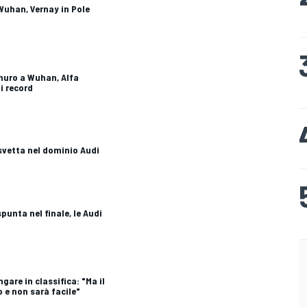
 Wuhan, Vernay in Pole
muro a Wuhan, Alfa
i record
 svetta nel dominio Audi
spunta nel finale, le Audi
gare in classifica: "Ma il
e non sarà facile"