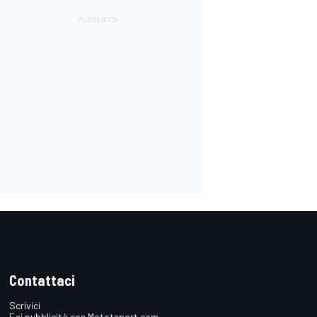
Contattaci
Scrivici
Fai pubblicità con Mototsport.com