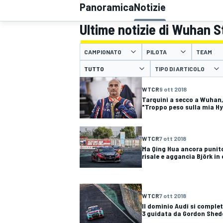
Panoramica
Notizie
MOTOGP
WEC
Ultime notizie di Wuhan S
CAMPIONATO
PILOTA
TEAM
TIPO DI ARTICOLO
WTCR
9 ott 2018
Tarquini a secco a Wuhan,
"Troppo peso sulla mia H
WRC
WTCR
7 ott 2018
Ma Qing Hua ancora punito
risale e aggancia Björk in 
WTCR
7 ott 2018
Il dominio Audi si complet
3 guidata da Gordon She