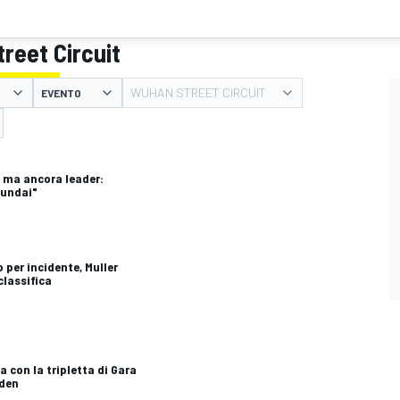
treet Circuit
WUHAN STREET CIRCUIT
EVENTO
 ma ancora leader:
yundai"
 per incidente, Muller
classifica
a con la tripletta di Gara
dden