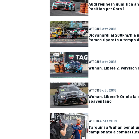
Audi regine in qualifica a
Position per Gara 1
WTCR
5 ott 2018
Giovanardi ai 200km/h a 
Romeo riparata a tempo d
WTCR
5 ott 2018
Wuhan, Libere 2: Vervisch
WTCR
5 ott 2018
Wuhan, Libere 1: Oriola la 
spaventano
WTCR
4 ott 2018
Tarquini a Wuhan per allun
campionato è combattuto 