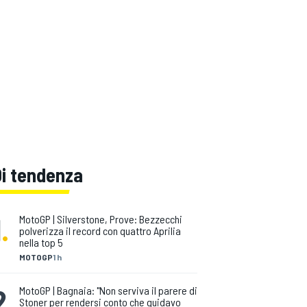
Di tendenza
1
.
MotoGP | Silverstone, Prove: Bezzecchi
polverizza il record con quattro Aprilia
nella top 5
MOTOGP
1 h
2
.
MotoGP | Bagnaia: "Non serviva il parere di
Stoner per rendersi conto che guidavo