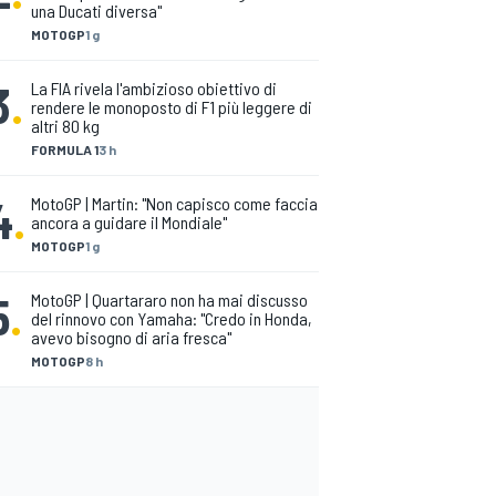
una Ducati diversa"
MOTOGP
1 g
3
.
La FIA rivela l'ambizioso obiettivo di
rendere le monoposto di F1 più leggere di
altri 80 kg
FORMULA 1
3 h
4
.
MotoGP | Martin: "Non capisco come faccia
ancora a guidare il Mondiale"
MOTOGP
1 g
5
.
MotoGP | Quartararo non ha mai discusso
del rinnovo con Yamaha: "Credo in Honda,
avevo bisogno di aria fresca"
MOTOGP
8 h