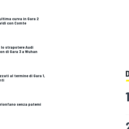
ultima curva in Gara 2
vidi con Comte
lo strapotere Audi
ion di Gara 3 a Wuhan
zati al termine di Gara 1,
nti
 trionfano senza patemi