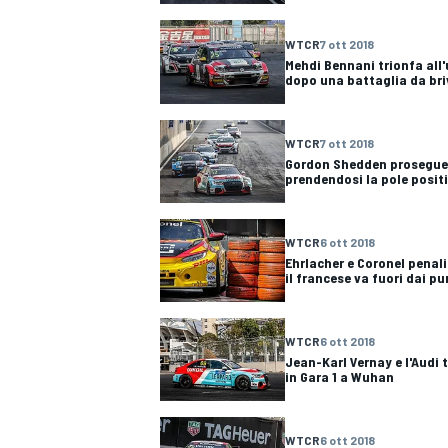
WTCR
7 ott 2018
Mehdi Bennani trionfa all'
dopo una battaglia da bri
WTCR
7 ott 2018
Gordon Shedden prosegue 
prendendosi la pole posit
WTCR
6 ott 2018
Ehrlacher e Coronel penaliz
il francese va fuori dai pu
WTCR
6 ott 2018
Jean-Karl Vernay e l'Audi
in Gara 1 a Wuhan
MONOPOSTO
WTCR
6 ott 2018