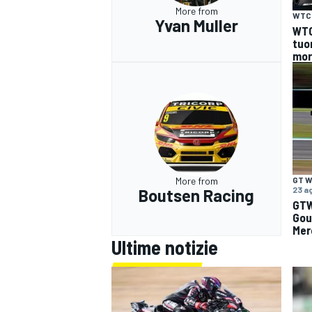
More from
WTC
Yvan Muller
WTC
tuo
mor
More from
GT W
23 a
Boutsen Racing
GTW
Goun
Mer
Ultime notizie
RALLY