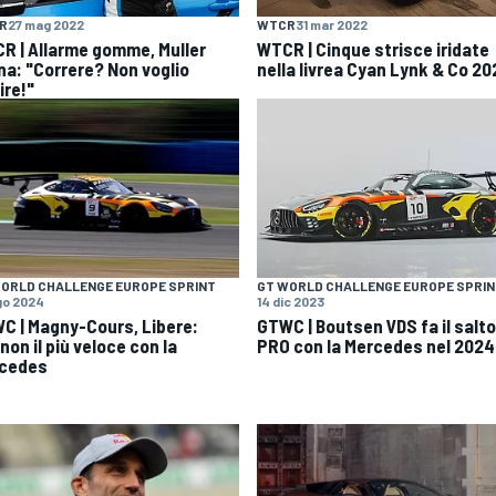
R
27 mag 2022
WTCR
31 mar 2022
R | Allarme gomme, Muller
WTCR | Cinque strisce iridate
na: "Correre? Non voglio
nella livrea Cyan Lynk & Co 20
ire!"
ORLD CHALLENGE EUROPE SPRINT
GT WORLD CHALLENGE EUROPE SPRI
go 2024
14 dic 2023
C | Magny-Cours, Libere:
GTWC | Boutsen VDS fa il salto
on il più veloce con la
PRO con la Mercedes nel 2024
cedes