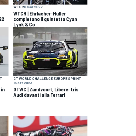
WTCR
8 mar 2022
WTCR | Ehrlacher-Muller
22
completano il quintetto Cyan
Lynk & Co
NT
GT WORLD CHALLENGE EUROPE SPRINT
13 ott 2023
 in
GTWC | Zandvoort, Libere: tris
Audi davanti alla Ferrari