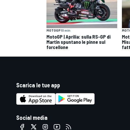
MOTOGP
10 min
MOT
MotoGP | Aprilia: sulla RS-GP di
Mot
Martin spuntano le pinne sul
Mis
forcellone
fatt
Scarica le tue app
Social media