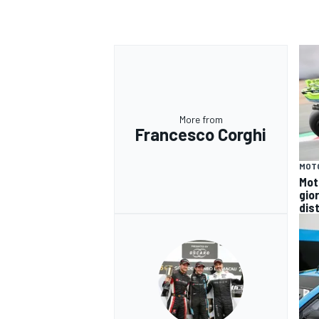
More from
Francesco Corghi
MOT
Mot
gio
dist
MONOMARCA