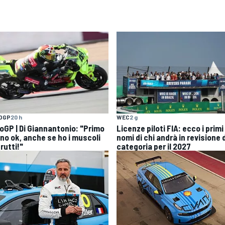
OGP
20 h
WEC
2 g
oGP | Di Giannantonio: "Primo
Licenze piloti FIA: ecco i primi
rno ok, anche se ho i muscoli
nomi di chi andrà in revisione 
rutti!"
categoria per il 2027