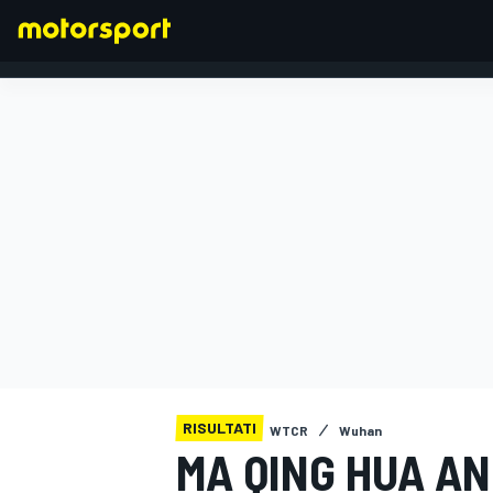
FORMULA 1
RISULTATI
WTCR
Wuhan
MA QING HUA A