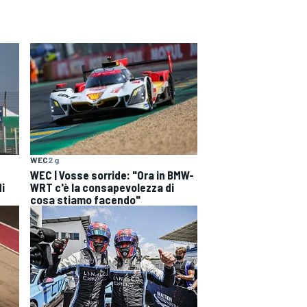
WEC
2 g
WEC | Vosse sorride: "Ora in BMW-
di
WRT c'è la consapevolezza di
cosa stiamo facendo"