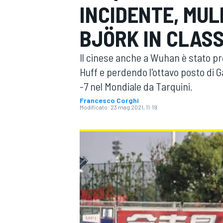
INCIDENTE, MUL
MOTOGP
WEC
BJÖRK IN CLASS
Il cinese anche a Wuhan è stato p
Huff e perdendo l'ottavo posto di G
-7 nel Mondiale da Tarquini.
Francesco Corghi
Modificato:
23 mag 2021, 11:19
WRC