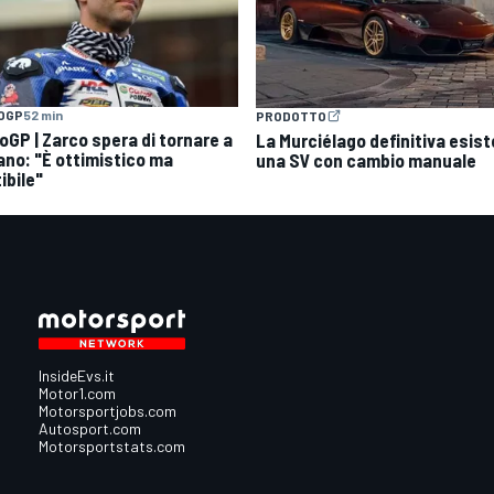
OGP
52 min
PRODOTTO
oGP | Zarco spera di tornare a
La Murciélago definitiva esist
ano: "È ottimistico ma
una SV con cambio manuale
ibile"
InsideEvs.it
Motor1.com
Motorsportjobs.com
Autosport.com
Motorsportstats.com