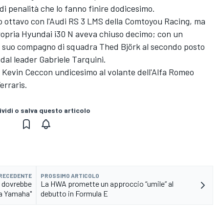
i penalità che lo fanno finire dodicesimo.
to ottavo con l'Audi RS 3 LMS della Comtoyou Racing, ma
propria Hyundai i30 N aveva chiuso decimo; con un
 il suo compagno di squadra Thed Björk al secondo posto
7 dal leader Gabriele Tarquini.
n Kevin Ceccon undicesimo al volante dell'Alfa Romeo
rraris.
vidi o salva questo articolo
PRECEDENTE
PROSSIMO ARTICOLO
a dovrebbe
La HWA promette un approccio “umile” al
la Yamaha"
debutto in Formula E