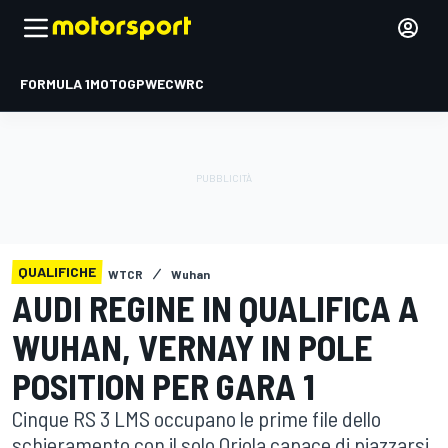
FORMULA 1
MOTOGP
WEC
WRC
QUALIFICHE
WTCR
Wuhan
AUDI REGINE IN QUALIFICA A
WUHAN, VERNAY IN POLE
POSITION PER GARA 1
Cinque RS 3 LMS occupano le prime file dello
schieramento con il solo Oriola capace di piazzarsi