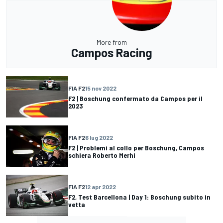
More from
Campos Racing
FIA F2
15 nov 2022
F2 | Boschung confermato da Campos per il
2023
FIA F2
6 lug 2022
F2 | Problemi al collo per Boschung, Campos
schiera Roberto Merhi
FIA F2
12 apr 2022
F2, Test Barcellona | Day 1: Boschung subito in
vetta