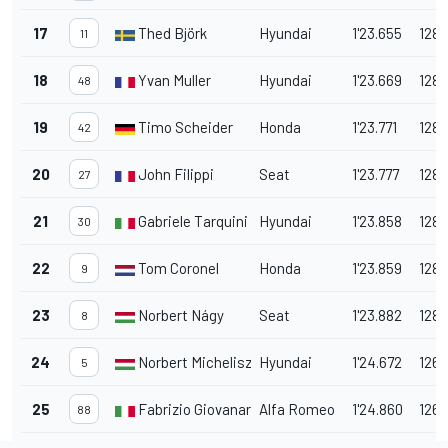
17
Thed Björk
Hyundai
1'23.655
128.
11
18
Yvan Muller
Hyundai
1'23.669
128.
48
19
Timo Scheider
Honda
1'23.771
128.
42
20
John Filippi
Seat
1'23.777
128.
27
21
Gabriele Tarquini
Hyundai
1'23.858
128.
30
22
Tom Coronel
Honda
1'23.859
128.
9
23
Norbert Nágy
Seat
1'23.882
128.
8
24
Norbert Michelisz
Hyundai
1'24.672
126.
5
25
Fabrizio Giovanardi
Alfa Romeo
1'24.860
126.
88