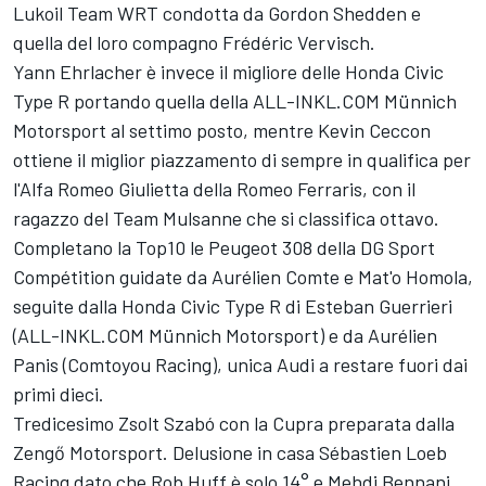
Lukoil Team WRT condotta da Gordon Shedden e
quella del loro compagno Frédéric Vervisch.
Yann Ehrlacher è invece il migliore delle Honda Civic
Type R portando quella della ALL-INKL.COM Münnich
Motorsport al settimo posto, mentre Kevin Ceccon
ottiene il miglior piazzamento di sempre in qualifica per
l'Alfa Romeo Giulietta della Romeo Ferraris, con il
ragazzo del Team Mulsanne che si classifica ottavo.
Completano la Top10 le Peugeot 308 della DG Sport
Compétition guidate da Aurélien Comte e Mat'o Homola,
seguite dalla Honda Civic Type R di Esteban Guerrieri
(ALL-INKL.COM Münnich Motorsport) e da Aurélien
Panis (Comtoyou Racing), unica Audi a restare fuori dai
primi dieci.
Tredicesimo Zsolt Szabó con la Cupra preparata dalla
Zengő Motorsport. Delusione in casa Sébastien Loeb
Racing dato che Rob Huff è solo 14° e Mehdi Bennani