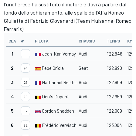
l'ungherese ha sostituito il motore e dovrà partire dal
fondo dello schieramento, alle spalle dell'Alfa Romeo
Giulietta di Fabrizio Giovanardi (Team Mulsanne-Romeo
Ferraris).
CLA
#
PILOTA
CHASSIS
TEMPO
KM/
1
Jean-Karl Vernay
Audi
1'22.846
129.
69
2
Pepe Oriola
Seat
1'22.890
129.
74
3
Nathanaël Berthon
Audi
1'22.909
129.
23
4
Denis Dupont
Audi
1'22.959
129.
20
5
Gordon Shedden
Audi
1'22.989
129.
52
6
Frédéric Vervisch
Audi
1'23.004
129.
22