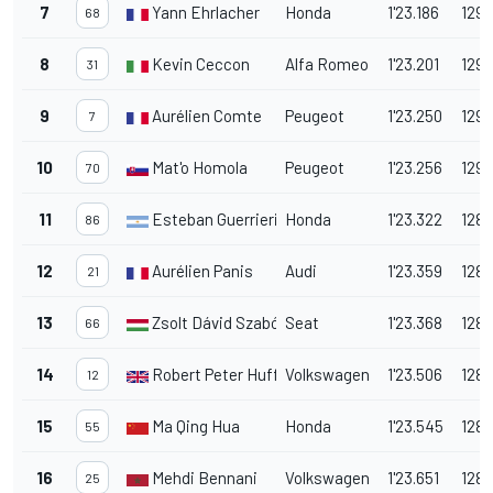
7
Yann Ehrlacher
Honda
1'23.186
129.
68
8
Kevin Ceccon
Alfa Romeo
1'23.201
129.
31
9
Aurélien Comte
Peugeot
1'23.250
129.
7
10
Mat'o Homola
Peugeot
1'23.256
129.
70
11
Esteban Guerrieri
Honda
1'23.322
128.
86
12
Aurélien Panis
Audi
1'23.359
128.
21
13
Zsolt Dávid Szabó
Seat
1'23.368
128.
66
14
Robert Peter Huff
Volkswagen
1'23.506
128.
12
15
Ma Qing Hua
Honda
1'23.545
128.
55
16
Mehdi Bennani
Volkswagen
1'23.651
128.
25