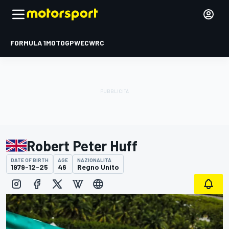
FORMULA 1
MOTOGP
WEC
WRC
Robert Peter Huff
DATE OF BIRTH
AGE
NAZIONALITÀ
1979-12-25
46
Regno Unito