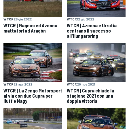
WTCR
26 giu 2022
WTCR
12 giu 2022
WTCR | Magnus ed Azcona
WTCR | Azcona e Urrutia
mattatori ad Aragón
centrano il successo
all'Hungaroring
WTCR
29 apr 2022
WTCR
29 nov 2021
WTCR | La Zengo Motorsport
WTCR | Cupra chiude la
al via con due Cupra per
stagione 2021 con una
Huff e Nagy
doppia vittoria