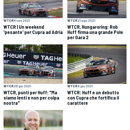
WTCR
8 nov 2021
WTCR
21 ago 2021
WTCR | Un weekend
WTCR, Hungaroring: Rob
'pesante' per Cupra ad Adria
Huff firma una grande Pole
per Gara 2
WTCR
28 giu 2021
WTCR
8 giu 2021
WTCR, punti per Huff: "Ma
WTCR: Huff e un debutto
siamo lenti e non per colpa
con Cupra che fortifica il
nostra"
carattere