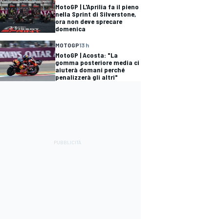
MotoGP | L'Aprilia fa il pieno
nella Sprint di Silverstone,
ora non deve sprecare
domenica
MOTOGP
13 h
MotoGP | Acosta: "La
gomma posteriore media ci
aiuterà domani perché
penalizzerà gli altri"