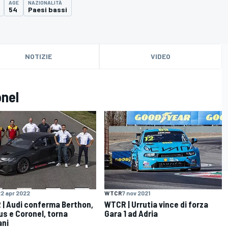
AGE
NAZIONALITÀ
54
Paesi bassi
NOTIZIE
VIDEO
onel
2 apr 2022
WTCR
7 nov 2021
| Audi conferma Berthon,
WTCR | Urrutia vince di forza
s e Coronel, torna
Gara 1 ad Adria
ani