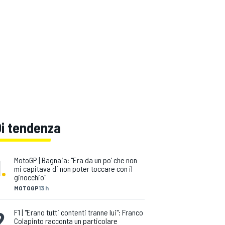
Di tendenza
1
.
MotoGP | Bagnaia: "Era da un po' che non
mi capitava di non poter toccare con il
ginocchio"
MOTOGP
13 h
2
.
F1 | "Erano tutti contenti tranne lui": Franco
Colapinto racconta un particolare