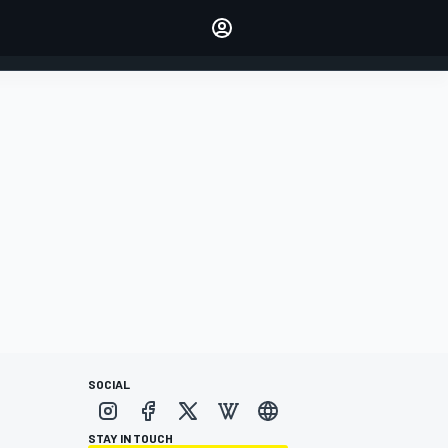
dei tuoi piloti preferiti
Fai sentire la tua voce
commentando l'articolo
ACCEDI
EDIZIONE
ITALIA
SOCIAL
STAY IN TOUCH