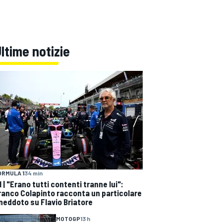
ltime notizie
ORMULA 1
34 min
1 | "Erano tutti contenti tranne lui":
ranco Colapinto racconta un particolare
neddoto su Flavio Briatore
MOTOGP
13 h