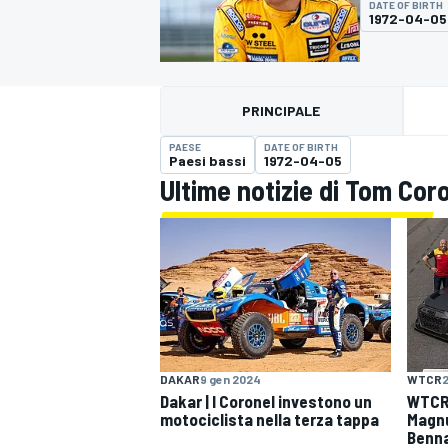
DATE OF BIRTH
MOTOGP
WEC
1972-04-05
PRINCIPALE
PAESE
DATE OF BIRTH
Paesi bassi
1972-04-05
Ultime notizie di Tom Cor
WRC
DAKAR
9 gen 2024
WTCR
2
Dakar | I Coronel investono un
WTCR 
motociclista nella terza tappa
Magnu
Benn