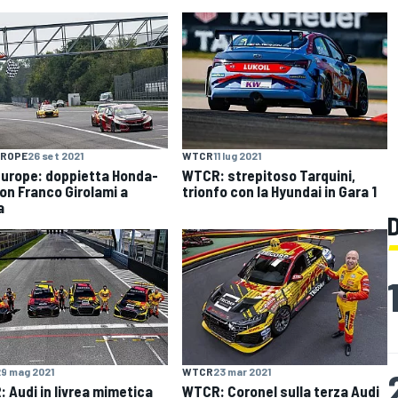
UROPE
26 set 2021
WTCR
11 lug 2021
urope: doppietta Honda-
WTCR: strepitoso Tarquini,
on Franco Girolami a
trionfo con la Hyundai in Gara 1
a
9 mag 2021
WTCR
23 mar 2021
 Audi in livrea mimetica
WTCR: Coronel sulla terza Audi