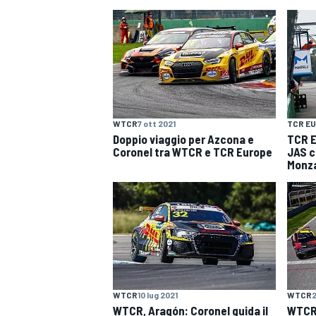
WTCR
7 ott 2021
TCR E
Doppio viaggio per Azcona e
TCR E
Coronel tra WTCR e TCR Europe
JAS c
Monz
WTCR
10 lug 2021
WTCR
2
MONOPOSTO
WTCR, Aragón: Coronel guida il
WTCR: