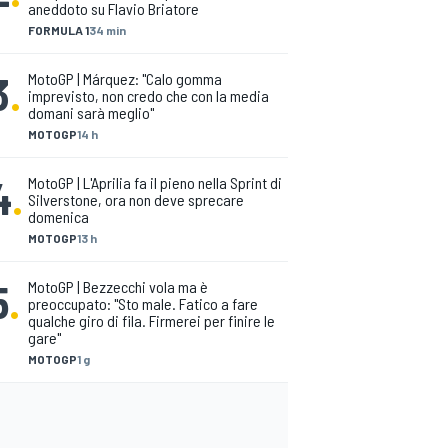
aneddoto su Flavio Briatore
FORMULA 1
34 min
3
.
MotoGP | Márquez: "Calo gomma
imprevisto, non credo che con la media
domani sarà meglio"
MOTOGP
14 h
4
.
MotoGP | L'Aprilia fa il pieno nella Sprint di
Silverstone, ora non deve sprecare
domenica
MOTOGP
13 h
5
.
MotoGP | Bezzecchi vola ma è
preoccupato: "Sto male. Fatico a fare
qualche giro di fila. Firmerei per finire le
gare"
MOTOGP
1 g