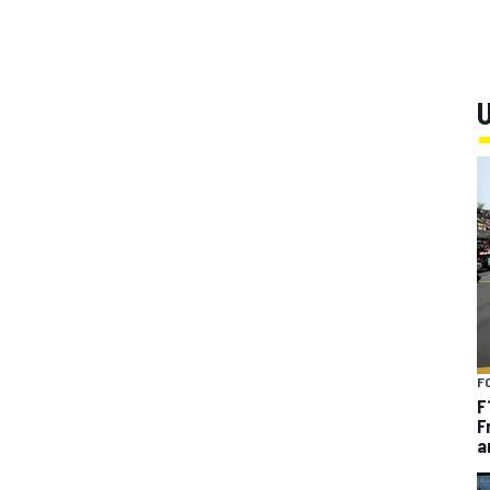
U
F
F
F
a