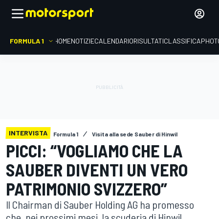
FORMULA 1
HOME
NOTIZIE
CALENDARIO
RISULTATI
CLASSIFICA
PHOT
INTERVISTA
Formula 1
Visita alla sede Sauber di Hinwil
PICCI: “VOGLIAMO CHE LA
SAUBER DIVENTI UN VERO
PATRIMONIO SVIZZERO”
Il Chairman di Sauber Holding AG ha promesso
che, nei prossimi mesi, la scuderia di Hinwil