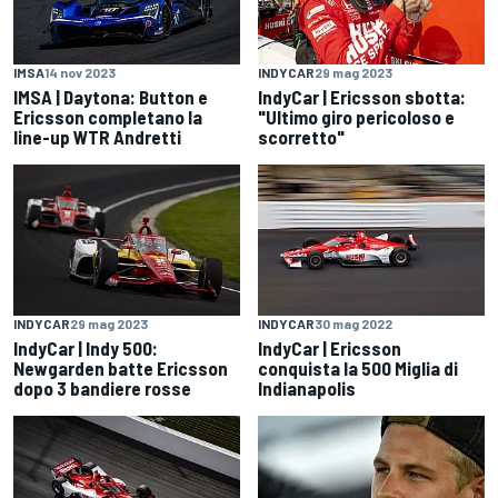
IMSA
14 nov 2023
INDYCAR
29 mag 2023
IMSA | Daytona: Button e
IndyCar | Ericsson sbotta:
Ericsson completano la
"Ultimo giro pericoloso e
line-up WTR Andretti
scorretto"
INDYCAR
29 mag 2023
INDYCAR
30 mag 2022
IndyCar | Indy 500:
IndyCar | Ericsson
Newgarden batte Ericsson
conquista la 500 Miglia di
dopo 3 bandiere rosse
Indianapolis