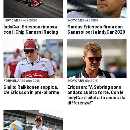
INDYCAR
28 ott 2020
INDYCAR
9 ott 2019
IndyCar: Ericsson rinnova
Marcus Ericsson firma con
con il Chip Ganassi Racing
Ganassi per la IndyCar 2020
FORMULA 1
29 ago 2019
INDYCAR
5 dic 2018
Giallo: Raikkonen zoppica,
Ericsson: "A Sebring sono
c'è Ericsson in pre-allarme
andato subito forte. Con le
IndyCar il pilota fa ancora la
differenza!"