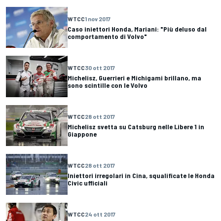
WTCC
1 nov 2017
Caso iniettori Honda, Mariani: "Più deluso dal
comportamento di Volvo"
WTCC
30 ott 2017
Michelisz, Guerrieri e Michigami brillano, ma
sono scintille con le Volvo
WTCC
28 ott 2017
Michelisz svetta su Catsburg nelle Libere 1 in
Giappone
WTCC
28 ott 2017
Iniettori irregolari in Cina, squalificate le Honda
Civic ufficiali
WTCC
24 ott 2017