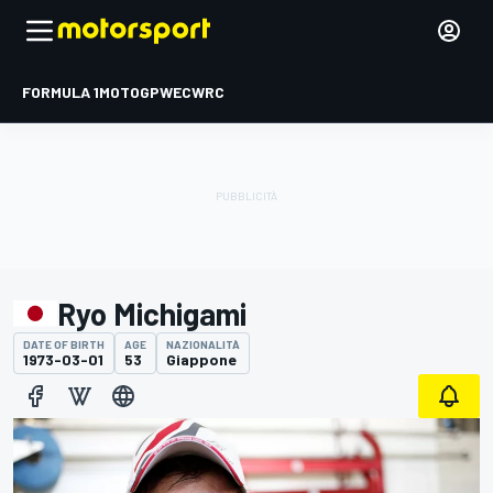
FORMULA 1
MOTOGP
WEC
WRC
Ryo Michigami
DATE OF BIRTH
AGE
NAZIONALITÀ
1973-03-01
53
Giappone