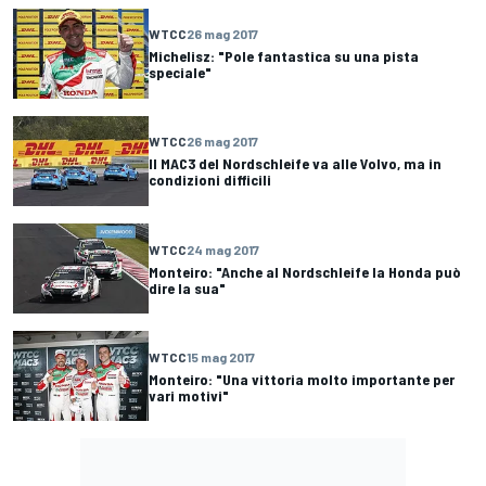
WTCC
26 mag 2017
Michelisz: "Pole fantastica su una pista
speciale"
WTCC
26 mag 2017
Il MAC3 del Nordschleife va alle Volvo, ma in
condizioni difficili
WTCC
24 mag 2017
Monteiro: "Anche al Nordschleife la Honda può
dire la sua"
WTCC
15 mag 2017
Monteiro: "Una vittoria molto importante per
vari motivi"