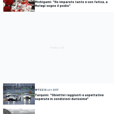
Michigami: "Ho imparato tanto e con fatica, a
Motegi sogno il podio"
WTCC
16 ott 2017
Tarquini: "Obiettivi raggiunti e aspettative
superate in condizioni durissime"