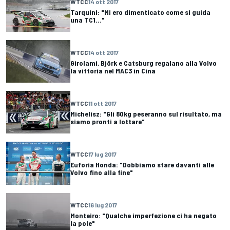
WTCC
14 ott 2017
Tarquini: "Mi ero dimenticato come si guida
una TC1..."
WTCC
14 ott 2017
Girolami, Björk e Catsburg regalano alla Volvo
la vittoria nel MAC3 in Cina
WTCC
11 ott 2017
Michelisz: "Gli 80kg peseranno sul risultato, ma
siamo pronti a lottare"
WTCC
17 lug 2017
Euforia Honda: "Dobbiamo stare davanti alle
Volvo fino alla fine"
WTCC
16 lug 2017
Monteiro: "Qualche imperfezione ci ha negato
la pole"