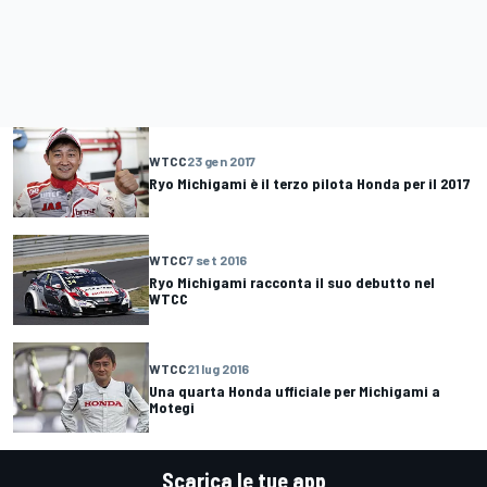
WTCC
23 gen 2017
Ryo Michigami è il terzo pilota Honda per il 2017
WTCC
7 set 2016
Ryo Michigami racconta il suo debutto nel
WTCC
WTCC
21 lug 2016
Una quarta Honda ufficiale per Michigami a
Motegi
Scarica le tue app