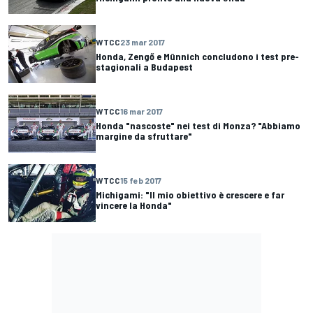
WTCC
23 mar 2017
Honda, Zengő e Münnich concludono i test pre-
stagionali a Budapest
WTCC
16 mar 2017
Honda "nascoste" nei test di Monza? "Abbiamo
margine da sfruttare"
WTCC
15 feb 2017
Michigami: "Il mio obiettivo è crescere e far
vincere la Honda"