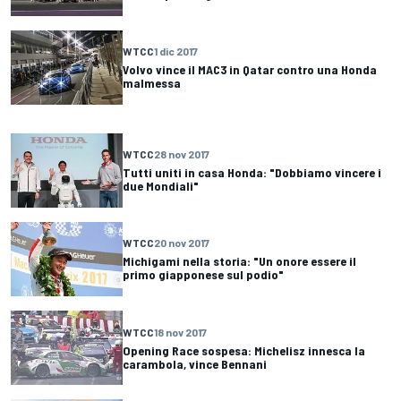
WTCC
1 dic 2017
Volvo vince il MAC3 in Qatar contro una Honda
malmessa
WTCC
28 nov 2017
Tutti uniti in casa Honda: "Dobbiamo vincere i
due Mondiali"
WTCC
20 nov 2017
Michigami nella storia: "Un onore essere il
primo giapponese sul podio"
WTCC
18 nov 2017
Opening Race sospesa: Michelisz innesca la
carambola, vince Bennani