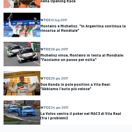
nella Opening Race
WTCC
12 lug 2017
Monteiro e Michelisz: "In Argentina continua la
rincorsa al Mondiale"
WTCC
26 giu 2017
Michelisz vince, Monteiro in testa al Mondiale:
"Facciamo un passo per volta"
WTCC
25 giu 2017
Due Honda in pole position a Vila Real:
"Abbiamo l'auto più veloce"
WTCC
24 giu 2017
La Volvo centra il poker nel MAC3 di Vila Real
(fra i problemi)