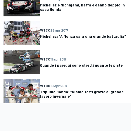
Michelisz e Michigami, beffa e danno doppio in
casa Honda
WTCC
25 apr 2017
Michelisz: "A Monza sarà una grande battaglia"
WTCC
11 apr 2017
Quando i pareggi sono stretti quanto le piste
WTCC
10 apr 2017
Tripudio Honda: "Siamo forti grazie al grande
lavoro invernale"