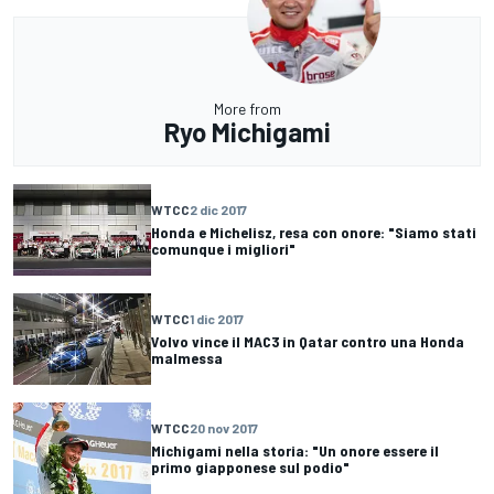
More from
Ryo Michigami
WTCC
2 dic 2017
Honda e Michelisz, resa con onore: "Siamo stati
comunque i migliori"
WTCC
1 dic 2017
Volvo vince il MAC3 in Qatar contro una Honda
malmessa
WTCC
20 nov 2017
Michigami nella storia: "Un onore essere il
primo giapponese sul podio"