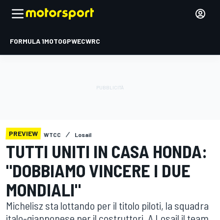
FORMULA 1
MOTOGP
WEC
WRC
PREVIEW
WTCC
Losail
TUTTI UNITI IN CASA HONDA:
"DOBBIAMO VINCERE I DUE
MONDIALI"
Michelisz sta lottando per il titolo piloti, la squadra
italo-giapponese per il costruttori. A Losail il team