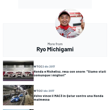
More from
Ryo Michigami
WTCC
2 dic 2017
Honda e Michelisz, resa con onore: "Siamo stati
comunque i migliori"
WTCC
1 dic 2017
Volvo vince il MAC3 in Qatar contro una Honda
malmessa