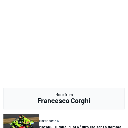
More from
Francesco Corghi
MOTOGP
13 h
MotoGP | Diggia: "Dal 4° giro ero senza gomma,