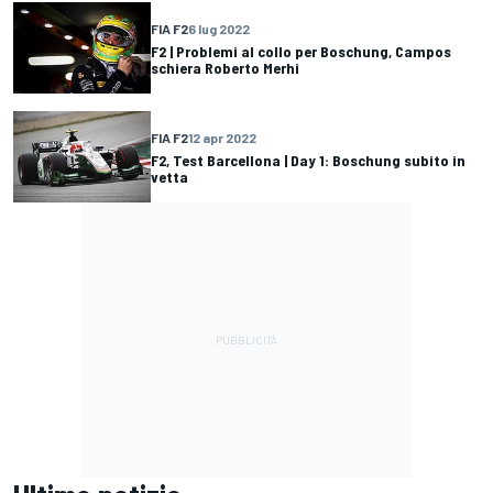
FIA F2
6 lug 2022
F2 | Problemi al collo per Boschung, Campos
schiera Roberto Merhi
FIA F2
12 apr 2022
F2, Test Barcellona | Day 1: Boschung subito in
vetta