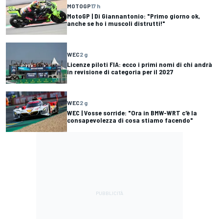
MOTOGP
17 h
MotoGP | Di Giannantonio: "Primo giorno ok,
anche se ho i muscoli distrutti!"
WEC
2 g
Licenze piloti FIA: ecco i primi nomi di chi andrà
in revisione di categoria per il 2027
WEC
2 g
WEC | Vosse sorride: "Ora in BMW-WRT c'è la
consapevolezza di cosa stiamo facendo"