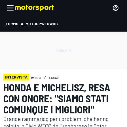
FORMULA 1
MOTOGP
WEC
WRC
INTERVISTA
WTCC
Losail
HONDA E MICHELISZ, RESA
CON ONORE: "SIAMO STATI
COMUNQUE I MIGLIORI"
Grande rammarico per i problemi che hanno
colpito la Civic WTCC dell'ungherese in Qatar