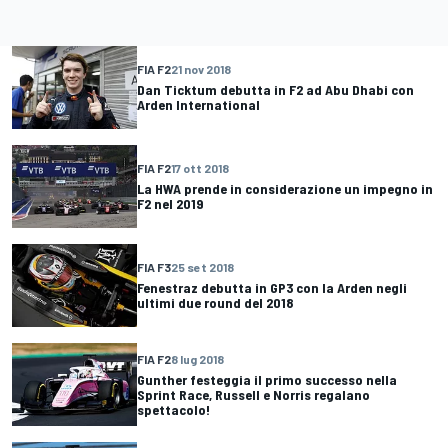
FIA F2
21 nov 2018
Dan Ticktum debutta in F2 ad Abu Dhabi con
Arden International
FIA F2
17 ott 2018
La HWA prende in considerazione un impegno in
F2 nel 2019
FIA F3
25 set 2018
Fenestraz debutta in GP3 con la Arden negli
ultimi due round del 2018
FIA F2
8 lug 2018
Gunther festeggia il primo successo nella
Sprint Race, Russell e Norris regalano
spettacolo!