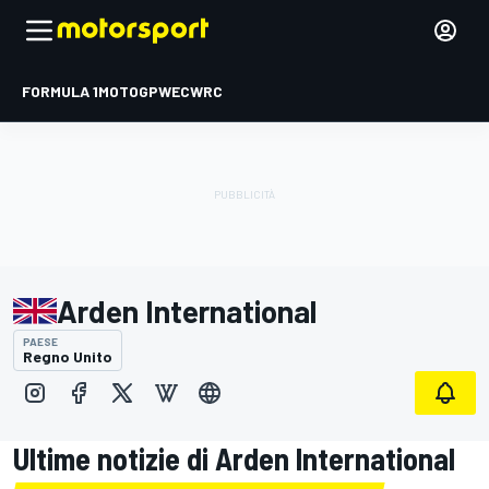
FORMULA 1
MOTOGP
WEC
WRC
Arden International
PAESE
Regno Unito
Ultime notizie di Arden International