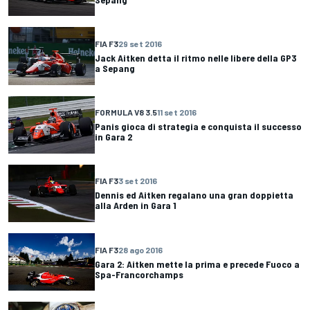
FIA F3
29 set 2016
Jack Aitken detta il ritmo nelle libere della GP3
a Sepang
FORMULA V8 3.5
11 set 2016
Panis gioca di strategia e conquista il successo
in Gara 2
FIA F3
3 set 2016
Dennis ed Aitken regalano una gran doppietta
alla Arden in Gara 1
FIA F3
28 ago 2016
Gara 2: Aitken mette la prima e precede Fuoco a
Spa-Francorchamps