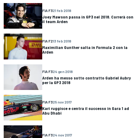
FIA F3
21 feb 2018
Joey Mawson passa in GP3 nel 2018. Correrà con
il team Arden
FIA F2
13 feb 2018
Maximilian Gunther salta in Formula 2 con la
Arden
FIA F3
24 gen 2018
Arden ha messo sotto contratto Gabriel Aubry
per la GP3 2018
FIA F3
25 nov 2017
Kari ruggisce e centra il successo in Gara 1 ad
Abu Dhabi
FIA F3
24 nov 2017