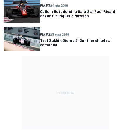
FIA F3
24 giu 2018
Callum Ilott domina Gara 2 al Paul Ricard
davanti a Piquet e Mawson
FIA F2
23 mar 2018
Test Sakhir, Giorno 3: Gunther chiude al
comando