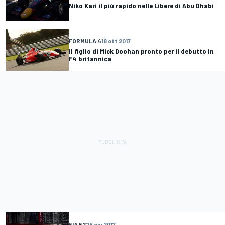
Niko Kari il più rapido nelle Libere di Abu Dhabi
FORMULA 4
18 ott 2017
Il figlio di Mick Doohan pronto per il debutto in
F4 britannica
FIA F2
25 giu 2017