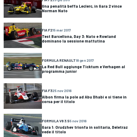
Una penalità beffa Leclerc, in Gara 2 vince
Norman Nato
FIA F2
15 mar 2017
Test Barcellona, Day 3: Nato e Rowland
dominano la sessione mattutina
FORMULA RENAULT
18 gen 2017
La Red Bull aggiunge Ticktum e Verhagen al
programma junior
FIA F3
25 nov 2016
Albon firma la pole ad Abu Dhabi e si tiene in
corsa per il titolo
FORMULA V8 3.5
5 nov 2016
Gara 1: Orudzhev trionfa in solitaria, Deletraz
vede il titolo