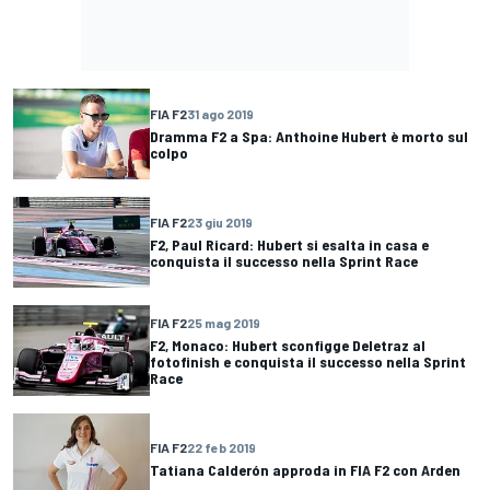
FIA F2
31 ago 2019
Dramma F2 a Spa: Anthoine Hubert è morto sul
colpo
FIA F2
23 giu 2019
F2, Paul Ricard: Hubert si esalta in casa e
conquista il successo nella Sprint Race
FIA F2
25 mag 2019
F2, Monaco: Hubert sconfigge Deletraz al
fotofinish e conquista il successo nella Sprint
Race
FIA F2
22 feb 2019
Tatiana Calderón approda in FIA F2 con Arden