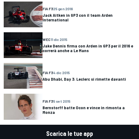
FIA F3
25 gen 2016
Jack Aitken in GP3 con il team Arden
International
WEC
11 dic 2015
Jake Dennis firma con Arden in GP3 per il 2016 e
correrà anche a Le Mans
FIA F3
4 dic 2015
Abu Dhabi, Day 3: Leclerc si rimette davanti
FIA F3
5 set 2015
Bernstorff batte Ocon e vince in rimonta a
Monza
Scarica le tue app