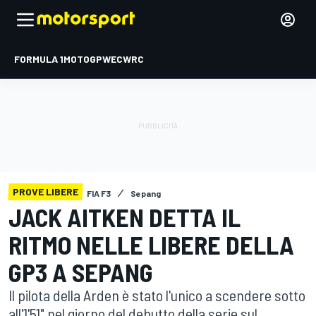
FORMULA 1
MOTOGP
WEC
WRC
PROVE LIBERE
FIA F3
Sepang
JACK AITKEN DETTA IL
RITMO NELLE LIBERE DELLA
GP3 A SEPANG
Il pilota della Arden è stato l'unico a scendere sotto
all'1'51" nel giorno del debutto della serie sul