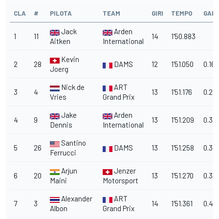
CLA
#
PILOTA
TEAM
GIRI
TEMPO
GAP
Jack
Arden
1
11
14
1'50.883
Aitken
International
Kevin
2
28
DAMS
12
1'51.050
0.167
Joerg
Nick de
ART
3
4
13
1'51.176
0.29
Vries
Grand Prix
Jake
Arden
4
9
13
1'51.209
0.32
Dennis
International
Santino
5
26
DAMS
13
1'51.258
0.37
Ferrucci
Arjun
Jenzer
6
20
13
1'51.270
0.38
Maini
Motorsport
Alexander
ART
7
3
14
1'51.361
0.47
Albon
Grand Prix