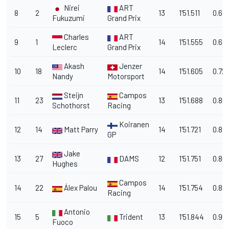
Nirei
ART
8
2
13
1'51.511
0.62
Fukuzumi
Grand Prix
Charles
ART
9
1
14
1'51.555
0.67
Leclerc
Grand Prix
Akash
Jenzer
10
18
14
1'51.605
0.72
Nandy
Motorsport
Steijn
Campos
11
23
13
1'51.688
0.80
Schothorst
Racing
Koiranen
12
14
Matt Parry
14
1'51.721
0.83
GP
Jake
13
27
DAMS
12
1'51.751
0.86
Hughes
Campos
14
22
Álex Palou
14
1'51.754
0.871
Racing
Antonio
15
5
Trident
13
1'51.844
0.961
Fuoco