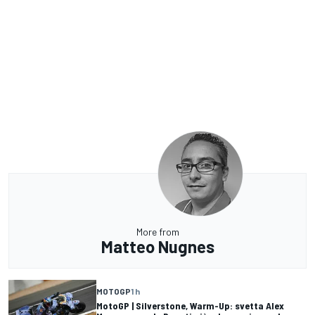
More from
Matteo Nugnes
MOTOGP
1 h
MotoGP | Silverstone, Warm-Up: svetta Alex