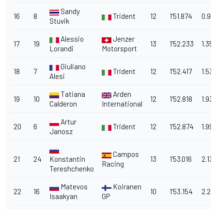
Sandy
16
8
Trident
12
1'51.874
0.991
Stuvik
Alessio
Jenzer
17
19
13
1'52.233
1.350
Lorandi
Motorsport
Giuliano
18
7
Trident
12
1'52.417
1.53
Alesi
Tatiana
Arden
19
10
12
1'52.818
1.935
Calderon
International
Artur
20
6
Trident
12
1'52.874
1.991
Janosz
Campos
21
24
Konstantin
13
1'53.016
2.133
Racing
Tereshchenko
Matevos
Koiranen
22
16
10
1'53.154
2.271
Isaakyan
GP