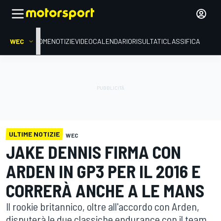
WEC
HOME
NOTIZIE
VIDEO
CALENDARIO
RISULTATI
CLASSIFICA
ULTIME NOTIZIE
WEC
JAKE DENNIS FIRMA CON
ARDEN IN GP3 PER IL 2016 E
CORRERÀ ANCHE A LE MANS
Il rookie britannico, oltre all'accordo con Arden,
disputerà le due classiche endurance con il team