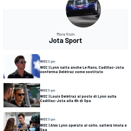
More from
Jota Sport
WEC
2 gm
WEC | Lynn salta anche Le Mans, Cadillac-Jota
conferma Delétraz come sostituto
WEC
3 gm
WEC | Louis Delétraz al posto di Lynn sulla
Cadillac-Jota alla 6h di Spa
WEC
3 gm
WEC | Alex Lynn operato al collo, salterà Imola e
Spa