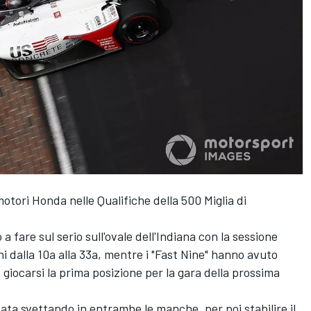
otori Honda nelle Qualifiche della 500 Miglia di
a fare sul serio sull'ovale dell'Indiana con la sessione
i dalla 10a alla 33a, mentre i "Fast Nine" hanno avuto
giocarsi la prima posizione per la gara della prossima
ata svettando in entrambe le manche, per poi stabilire il