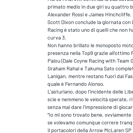
primato medio in due giri su quattro
Alexander Rossi e James Hinchcliffe.
Scott Dixon conclude la giornata con i
Racing è stato uno di quelli che non h
curva 3.
Non hanno brillato le monoposto motor
presenza nella Top9 grazie all'ottimo
Palou (Dale Coyne Racing with Team Goh
Graham Rahal e Takuma Sato completan
Lanigan, mentre restano fuori dai Fast
quale è Fernando Alonso.
L'asturiano, dopo l'incidente delle Lib
scie e nemmeno le velocità sperate, r
senza mai dare l'impressione di giocar
"Io mi sono trovato bene, ovviamente 
se volevamo comunque correre tranqu
il portacolori della Arrow McLaren SP 