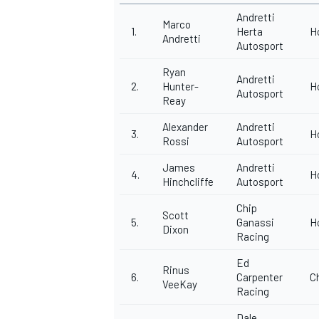
Andretti
Marco
1.
Herta
H
Andretti
Autosport
Ryan
Andretti
2.
Hunter-
H
Autosport
Reay
Alexander
Andretti
3.
H
Rossi
Autosport
James
Andretti
4.
H
Hinchcliffe
Autosport
Chip
Scott
5.
Ganassi
H
Dixon
Racing
Ed
Rinus
MONOMARCA
6.
Carpenter
C
VeeKay
Racing
Dale