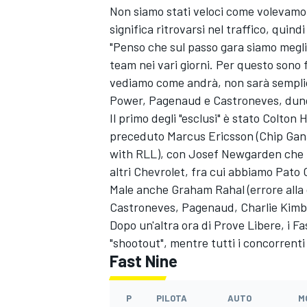
Non siamo stati veloci come volevamo
significa ritrovarsi nel traffico, quin
"Penso che sul passo gara siamo megli
team nei vari giorni. Per questo sono 
vediamo come andrà, non sarà sempli
Power, Pagenaud e Castroneves, dunq
Il primo degli "esclusi" è stato Colto
preceduto Marcus Ericsson (Chip Gana
with RLL), con Josef Newgarden che t
altri Chevrolet, fra cui abbiamo Pato
Male anche Graham Rahal (errore alla
Castroneves, Pagenaud, Charlie Kimba
Dopo un'altra ora di Prove Libere, i Fa
"shootout", mentre tutti i concorrent
ENDURANCE/GT
Fast Nine
P
PILOTA
AUTO
M