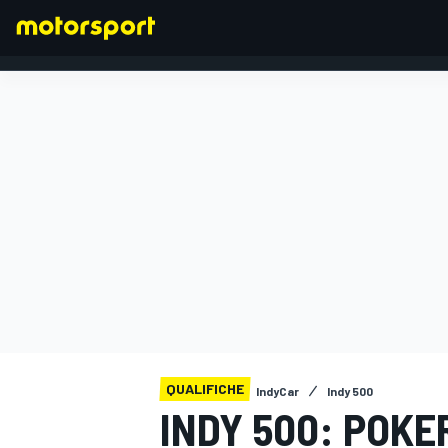
FORMULA 1
QUALIFICHE
IndyCar
Indy 500
INDY 500: POKE