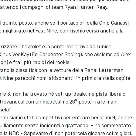
 battendo i compagni di team Ryan Hunter-Reay,
l quinto posto, anche se il portacolori della Chip Ganassi
a migliorato nel Fast Nine, con rischio corso anche alla
izzate Chevrolet e la conferma arriva dall'unica
 Rinus VeeKay (Ed Carpenter Racing), che assieme ad Alex
) è fra i più rapidi dei rookie.
o la classifica con le vetture della Rahal Letterman
 Nine parecchi nomi altisonanti, in primis la stella ospite
ere 3, non ha trovato né set-up ideale, né pista libera o
itrovandosi con un mestissimo 26° posto fra le mani,
sela".
non siamo stati competitivi per entrare nei primi 9, anche
illamente senza incidenti o grattacapi - ha commentato
alla NBC - Sapevamo di non potercela giocare coi migliori.