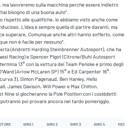
, ma lavoreremo sulla macchina perché essere indietro
di hai bisogno di una buona auto".
o rispetto alle qualifiche, lo abbiamo visto anche come
fiducioso. L'idea è sempre quella di partire davanti, ma
ce superare. Comunque anche altri hanno sofferto, come
ue non è facile per nessuno".
n Herta (Andretti Harding Steinbrenner Autosport), che ha
ssi Racing) e Spencer Pigot (Citrone/Buhl Autosport
ermina 13° con la vettura del Team Penske e primo degli
 O'Ward (Arrow McLaren SP) 15° e Ed Carpenter 16°.
 curva 3), Simon Pagenaud, Ben Hanley, Helio
ll, James Davison, Will Power e Max Chilton.
st Nine si giocheranno la Pole Position con i cosiddetti
i potranno poi provare ancora nel tardo pomeriggio.
OTORE
GIRO 1
GIRO 2
GIRO 3
GIRO 4
MEDI