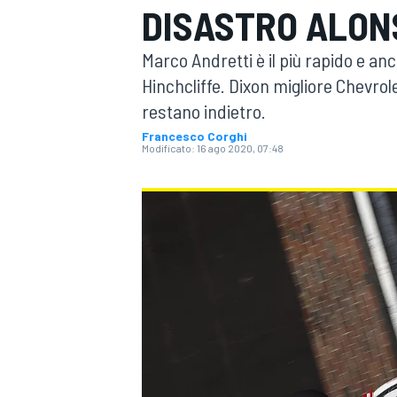
DISASTRO ALON
MOTOGP
WEC
Marco Andretti è il più rapido e an
Hinchcliffe. Dixon migliore Chevrol
restano indietro.
Francesco Corghi
Modificato:
16 ago 2020, 07:48
WRC