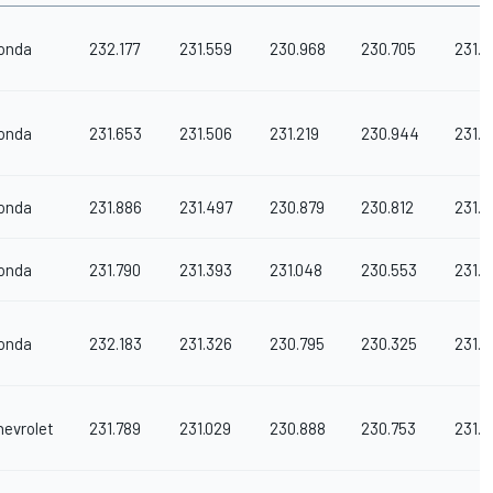
onda
232.177
231.559
230.968
230.705
231.3
onda
231.653
231.506
231.219
230.944
231.3
onda
231.886
231.497
230.879
230.812
231.2
onda
231.790
231.393
231.048
230.553
231.1
onda
232.183
231.326
230.795
230.325
231.1
hevrolet
231.789
231.029
230.888
230.753
231.1