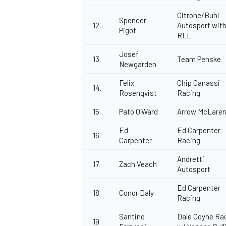
Citrone/Buhl
Spencer
12.
Autosport wit
Pigot
RLL
Josef
13.
Team Penske
Newgarden
Felix
Chip Ganassi
14.
Rosenqvist
Racing
15.
Pato O'Ward
Arrow McLaren
Ed
Ed Carpenter
16.
Carpenter
Racing
Andretti
17.
Zach Veach
Autosport
Ed Carpenter
18.
Conor Daly
Racing
Santino
Dale Coyne Ra
19.