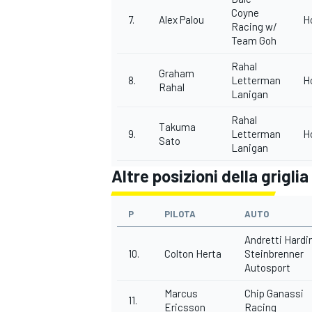
Coyne
7.
Alex Palou
H
Racing w/
Team Goh
Rahal
Graham
8.
Letterman
H
Rahal
Lanigan
Rahal
Takuma
9.
Letterman
H
Sato
Lanigan
Altre posizioni della griglia
P
PILOTA
AUTO
Andretti Hardi
10.
Colton Herta
Steinbrenner
Autosport
RALLY
Marcus
Chip Ganassi
11.
Ericsson
Racing