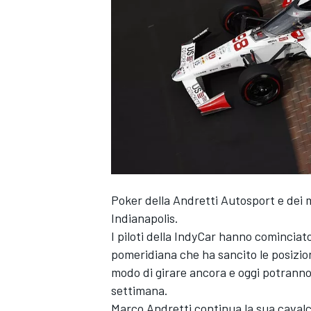
Poker della Andretti Autosport e dei m
Indianapolis.
I piloti della IndyCar hanno cominciato 
pomeridiana che ha sancito le posizion
modo di girare ancora e oggi potranno 
settimana.
MONOPOSTO
Marco Andretti continua la sua cavalc