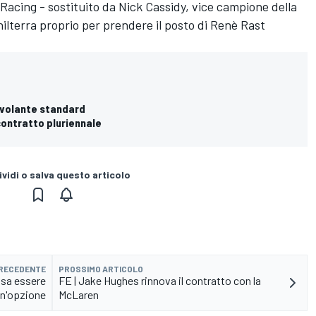
 Racing
- sostituito da
Nick Cassidy
, vice campione della
hilterra proprio per prendere il posto di Renè Rast
o volante standard
contratto pluriennale
vidi o salva questo articolo
PRECEDENTE
PROSSIMO ARTICOLO
ssa essere
FE | Jake Hughes rinnova il contratto con la
n'opzione
McLaren