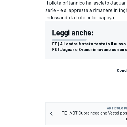
Il pilota britannico ha lasciato
Jaguar
serie - e si appresta a rimanere in Ing
indossando la tuta color papaya.
Leggi anche:
FE | A Londra è stato testato il nuov
FE | Jaguar e Evans rinnovano con un 
Condi
ARTICOLO 
MONOMARCA
FE | ABT Cupra nega che Vettel po
u