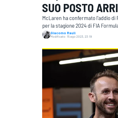
SUO POSTO ARR
MOTOGP
WEC
McLaren ha confermato l'addio di R
per la stagione 2024 di FIA Formul
Giacomo Rauli
Modificato:
15 ago 2023, 23:19
WRC