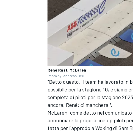
Rene Rast, McLaren
Photo by: Andreas Beil
"Detto questo, il team ha lavorato in 
possibile per la stagione 10, e siamo 
completa di piloti per la stagione 20
ancora, René: ci mancherai".
ENDURANCE/GT
McLaren, come detto nel comunicato re
annunciare la propria line up piloti p
fatta per l'approdo a Woking di
Sam B