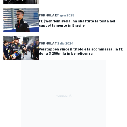
FORMULA E
11 gen 2025
FE | Wehrlein svela: ha sbattuto la testa nel
cappottamento in Brasile!
FORMULA 1
12 dic 2024
Verstappen vince il titolo e la scommessa: la FE
dona $ 250mila in beneficenza