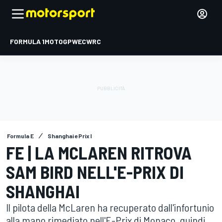
FORMULA 1
MOTOGP
WEC
WRC
Formula E
Shanghai ePrix I
FE | LA MCLAREN RITROVA
SAM BIRD NELL'E-PRIX DI
SHANGHAI
Il pilota della McLaren ha recuperato dall'infortunio
alla mano rimediato nell'E-Prix di Monaco, quindi