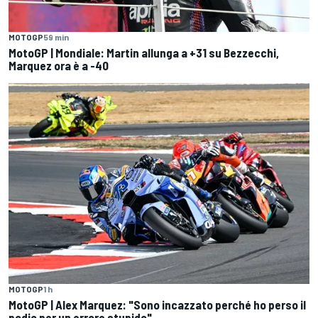
MOTOGP
59 min
MotoGP | Mondiale: Martin allunga a +31 su Bezzecchi,
Marquez ora è a -40
MOTOGP
1 h
MotoGP | Alex Marquez: "Sono incazzato perché ho perso il
podio per un errore stupido"