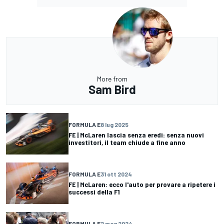
More from
Sam Bird
FORMULA E
8 lug 2025
FE | McLaren lascia senza eredi: senza nuovi
investitori, il team chiude a fine anno
FORMULA E
31 ott 2024
FE | McLaren: ecco l'auto per provare a ripetere i
successi della F1
FORMULA E
2 mag 2024