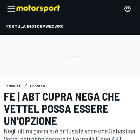
FORMULA 1
MOTOGP
WEC
WRC
Formula E
Londra II
FE | ABT CUPRA NEGA CHE
VETTEL POSSA ESSERE
UN'OPZIONE
Negli ultimi giorni si è diffusa la voce che Sebastian
Vettel potrebbe correre in Formula E con ABT