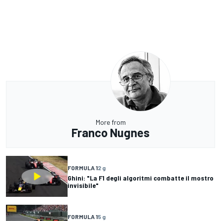
More from
Franco Nugnes
FORMULA 1
2 g
Ghini: "La F1 degli algoritmi combatte il mostro
invisibile"
FORMULA 1
5 g