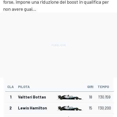
forse, impone una riduzione del boost in qualifica per
non avere guai...
CLA
PILOTA
GIRI
TEMPO
1
Valtteri Bottas
18
1'30.159
2
Lewis Hamilton
15
1'30.200