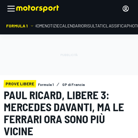
FORMULA 1
HOME
NOTIZIE
CALENDARIO
RISULTATI
CLASSIFICA
PHOT
PROVE LIBERE
Formula 1
GP di Francia
PAUL RICARD, LIBERE 3:
MERCEDES DAVANTI, MA LE
FERRARI ORA SONO PIÙ
VICINE