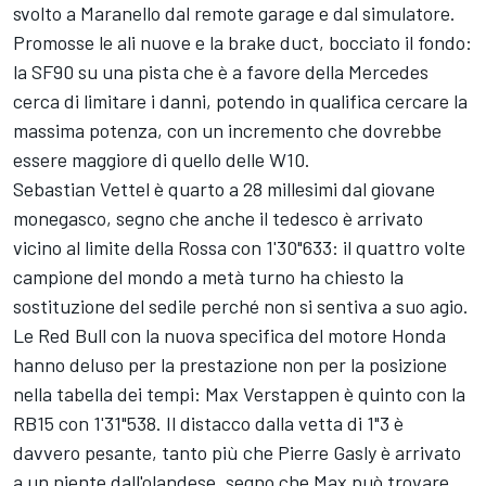
svolto a Maranello dal remote garage e dal simulatore.
Promosse le ali nuove e la brake duct, bocciato il fondo:
la SF90 su una pista che è a favore della Mercedes
cerca di limitare i danni, potendo in qualifica cercare la
massima potenza, con un incremento che dovrebbe
essere maggiore di quello delle W10.
Sebastian Vettel è quarto a 28 millesimi dal giovane
monegasco, segno che anche il tedesco è arrivato
vicino al limite della Rossa con 1'30"633: il quattro volte
campione del mondo a metà turno ha chiesto la
sostituzione del sedile perché non si sentiva a suo agio.
Le Red Bull con la nuova specifica del motore Honda
hanno deluso per la prestazione non per la posizione
nella tabella dei tempi: Max Verstappen è quinto con la
RB15 con 1'31"538. Il distacco dalla vetta di 1"3 è
davvero pesante, tanto più che Pierre Gasly è arrivato
a un niente dall'olandese, segno che Max può trovare