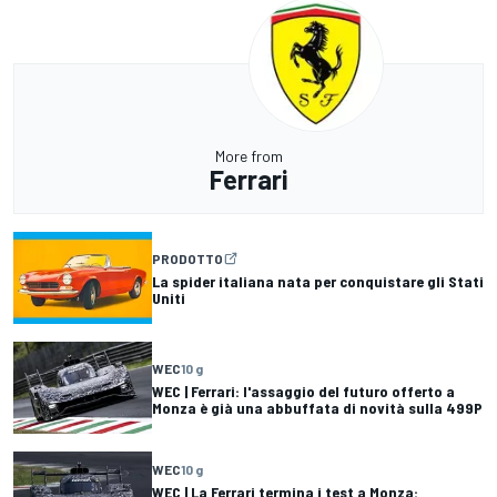
More from
Ferrari
PRODOTTO
La spider italiana nata per conquistare gli Stati
Uniti
WEC
10 g
WEC | Ferrari: l'assaggio del futuro offerto a
Monza è già una abbuffata di novità sulla 499P
WEC
10 g
WEC | La Ferrari termina i test a Monza: