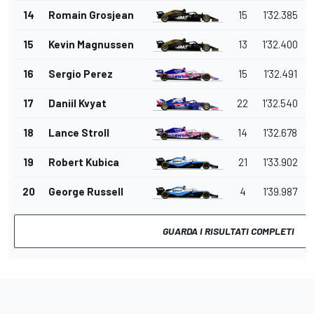
14
Romain Grosjean
15
1'32.385
15
Kevin Magnussen
13
1'32.400
16
Sergio Perez
15
1'32.491
17
Daniil Kvyat
22
1'32.540
18
Lance Stroll
14
1'32.678
19
Robert Kubica
21
1'33.902
20
George Russell
4
1'39.987
GUARDA I RISULTATI COMPLETI