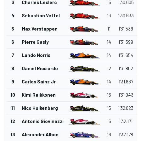
3
Charles Leclerc
15
1'30.605
4
Sebastian Vettel
13
1'30.633
5
Max Verstappen
11
1'31.538
6
Pierre Gasly
14
1'31.599
7
Lando Norris
14
1'31.654
8
Daniel Ricciardo
12
1'31.802
9
Carlos Sainz Jr.
14
1'31.887
10
Kimi Raikkonen
16
1'31.943
11
Nico Hulkenberg
15
1'32.023
12
Antonio Giovinazzi
15
1'32.171
13
Alexander Albon
16
1'32.178