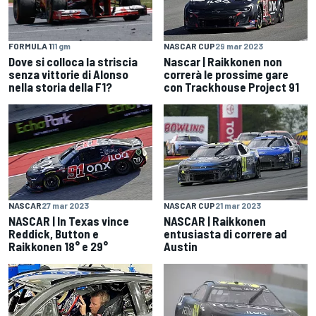
FORMULA 1
11 gm
NASCAR CUP
29 mar 2023
Dove si colloca la striscia
Nascar | Raikkonen non
senza vittorie di Alonso
correrà le prossime gare
nella storia della F1?
con Trackhouse Project 91
NASCAR
27 mar 2023
NASCAR CUP
21 mar 2023
NASCAR | In Texas vince
NASCAR | Raikkonen
Reddick, Button e
entusiasta di correre ad
Raikkonen 18° e 29°
Austin